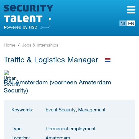
NL
EN
Home
Jobs & Internships
Traffic & Logistics Manager
RAI Amsterdam (voorheen Amsterdam
Security)
Keywords:
Event Security, Management
Type:
Permanent employment
Location:
Amsterdam