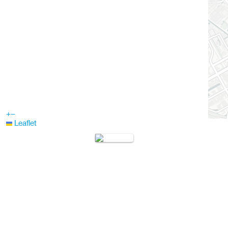
+
−
Leaflet