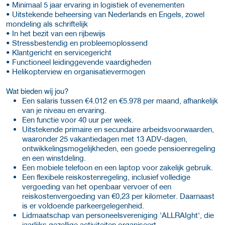
• Minimaal 5 jaar ervaring in logistiek of evenementen
• Uitstekende beheersing van Nederlands en Engels, zowel
mondeling als schriftelijk
• In het bezit van een rijbewijs
• Stressbestendig en probleemoplossend
• Klantgericht en servicegericht
• Functioneel leidinggevende vaardigheden
• Helikopterview en organisatievermogen
Wat bieden wij jou?
Een salaris tussen €4.012 en €5.978 per maand, afhankelijk
van je niveau en ervaring.
Een functie voor 40 uur per week.
Uitstekende primaire en secundaire arbeidsvoorwaarden,
waaronder 25 vakantiedagen met 13 ADV-dagen,
ontwikkelingsmogelijkheden, een goede pensioenregeling
en een winstdeling.
Een mobiele telefoon en een laptop voor zakelijk gebruik.
Een flexibele reiskostenregeling, inclusief volledige
vergoeding van het openbaar vervoer of een
reiskostenvergoeding van €0,23 per kilometer. Daarnaast
is er voldoende parkeergelegenheid.
Lidmaatschap van personeelsvereniging 'ALLRAIght', die
jaarlijks gezellige activiteiten organiseert.