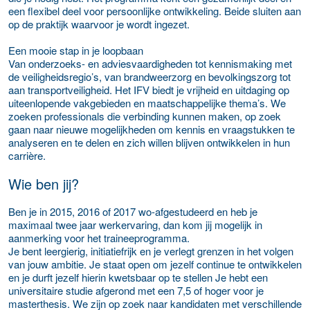
een flexibel deel voor persoonlijke ontwikkeling. Beide sluiten aan
op de praktijk waarvoor je wordt ingezet.
Een mooie stap in je loopbaan
Van onderzoeks- en adviesvaardigheden tot kennismaking met
de veiligheidsregio’s, van brandweerzorg en bevolkingszorg tot
aan transportveiligheid. Het IFV biedt je vrijheid en uitdaging op
uiteenlopende vakgebieden en maatschappelijke thema’s. We
zoeken professionals die verbinding kunnen maken, op zoek
gaan naar nieuwe mogelijkheden om kennis en vraagstukken te
analyseren en te delen en zich willen blijven ontwikkelen in hun
carrière.
Wie ben jij?
Ben je in 2015, 2016 of 2017 wo-afgestudeerd en heb je
maximaal twee jaar werkervaring, dan kom jij mogelijk in
aanmerking voor het traineeprogramma.
Je bent leergierig, initiatiefrijk en je verlegt grenzen in het volgen
van jouw ambitie. J
e staat open om jezelf continue te ontwikkelen
en je durft jezelf hierin kwetsbaar op te stellen
Je hebt een
universitaire studie afgerond met een 7,5 of hoger voor je
masterthesis. We zijn op zoek naar kandidaten met verschillende