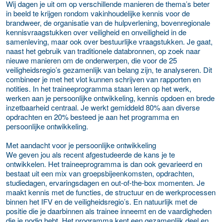
Wij dagen je uit om op verschillende manieren de thema’s beter
in beeld te krijgen rondom vakinhoudelijke kennis voor de
brandweer, de organisatie van de hulpverlening, bovenregionale
kennisvraagstukken over veiligheid en onveiligheid in de
samenleving, maar ook over bestuurlijke vraagstukken.
Je gaat
,
naast het gebruik van traditionele databronnen, op zoek naar
nieuwe manieren om de onderwerpen, die voor de 25
veiligheidsregio’s gezamenlijk van belang zijn, te analyseren. Dit
combineer je met
het vlot kunnen schrijven van rapporten en
notities. In het traineeprogramma staan leren op het werk,
werken aan je persoonlijke ontwikkeling, kennis opdoen en brede
inzetbaarheid centraal. Je werkt gemiddeld 80% aan diverse
opdrachten en 20% besteed je aan het programma en
persoonlijke ontwikkeling.
Met aandacht voor je persoonlijke ontwikkeling
We geven jou als recent afgestudeerde de kans je
te
ontwikkelen.
Het traineeprogramma is dan ook gevarieerd en
bestaat uit een mix van groepsbijeenkomsten, opdrachten,
studiedagen, ervaringsdagen en out-of-the-box momenten. Je
maakt kennis met de functies, de structuur en de werkprocessen
binnen het IFV en de veiligheidsregio’s. En natuurlijk met de
positie die je daarbinnen als trainee inneemt en de vaardigheden
die je nodig hebt. Het programma kent een gezamenlijk deel en