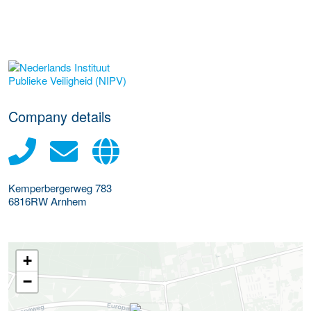
More Employer Details
Company details
Kemperbergerweg 783
6816RW
Arnhem
+
−