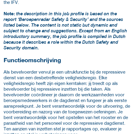
the IFV.
Note:
the description in this job profile is based on the
report ‘Beroepenradar Safety & Security’ and the sources
listed below. The content is not static but dynamic and
subject to change and suggestions. Except from an English
introductory summary, the job profile is compiled in Dutch
because it describes a role within the Dutch Safety and
Security domain.
Functieomschrijving
Als bevelvoerder vervul je een uitrukfunctie bij de repressieve
dienst van een desbetreffende veiligheidsregio. Elke
veiligheidsregio heeft zijn eigen kerntaken: jij treedt op als
bevelvoerder bij repressieve inzetten bij die taken. Als
bevelvoerder coördineer je daarom de werkzaamheden voor
beroepsmedewerkers in de dagdienst en fungeer je als eerste
aanspreekpunt. Je bent verantwoordelijk voor de uitvoering, de
voorbereiding en nazorg van de toegewezen oefeningen. Je
bent verantwoordelijk voor het opstellen van het rooster en de
paraatheid van het personeel voor de repressieve dagdienst.
Ten aanzien van inzetten stel je rapportages op, evalueer je