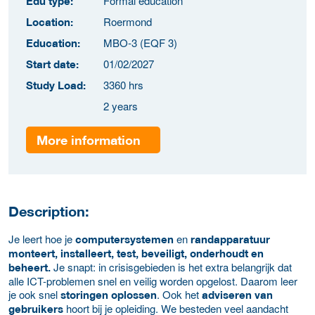
Formal education
Edu type:
Roermond
Location:
MBO-3 (EQF 3)
Education:
01/02/2027
Start date:
3360 hrs
Study Load:
2 years
More information
Description:
Je leert hoe je
en
computersystemen
randapparatuur
monteert, installeert, test, beveiligt, onderhoudt en
Je snapt: in crisisgebieden is het extra belangrijk dat
beheert.
alle ICT-problemen snel en veilig worden opgelost. Daarom leer
je ook snel
. Ook het
storingen oplossen
adviseren van
hoort bij je opleiding. We besteden veel aandacht
gebruikers