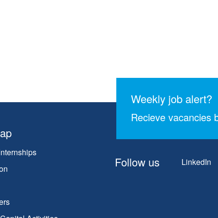
Weekly job alert?
Recieve vacancies b
map
Internships
Follow us
LinkedIn
on
ers