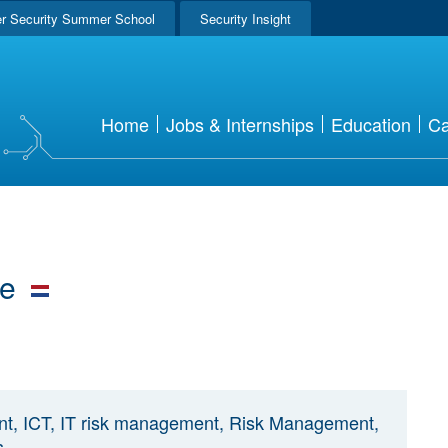
r Security Summer School
Security Insight
Home
Jobs & Internships
Education
Ca
se
t, ICT, IT risk management, Risk Management,
s