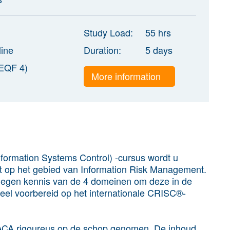
Study Load:
55 hrs
line
Duration:
5 days
EQF 4)
More information
nformation Systems Control) -cursus wordt u
st op het gebied van Information Risk Management.
degen kennis van de 4 domeinen om deze in de
heel voorbereid op het internationale CRISC®-
ACA rigoureus op de schop genomen. De inhoud