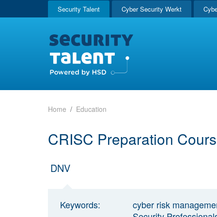
Security Talent
Cyber Security Werkt
Cybe
Home
Education
CRISC Preparation Cour
DNV
Keywords:
cyber risk managemen
Security Professional