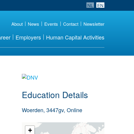
NL
EN
About
News
Events
Contact
Newsletter
reer
Employers
Human Capital Activities
about this provider
Education Details
Woerden, 3447gv, Online
+