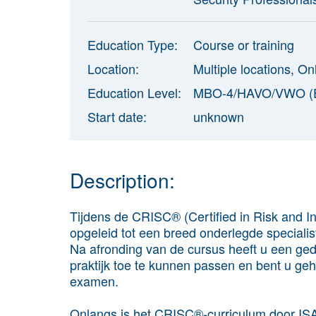
Education Type:
Course or training
Location:
Multiple locations, On
Education Level:
MBO-4/HAVO/VWO (
Start date:
unknown
Description:
Tijdens de CRISC® (Certified in Risk and I
opgeleid tot een breed onderlegde speciali
Na afronding van de cursus heeft u een ge
praktijk toe te kunnen passen en bent u ge
examen.
Onlangs is het CRISC®-curriculum door IS