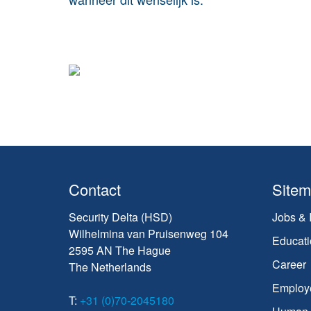
Contact
Site
Security Delta (HSD)
Jobs & 
Wilhelmina van Pruisenweg 104
Educati
2595 AN The Hague
Career
The Netherlands
Employ
T:
+31 (0)70-2045180