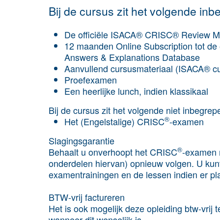
Bij de cursus zit het volgende inb
De officiële ISACA® CRISC® Review M
12 maanden Online Subscription tot de
Answers & Explanations Database
Aanvullend cursusmateriaal (ISACA® cu
Proefexamen
Een heerlijke lunch, indien klassikaal
Bij de cursus zit het volgende niet inbegrep
®
Het (Engelstalige) CRISC
-examen
Slagingsgarantie
®
Behaalt u onverhoopt het CRISC
-examen n
onderdelen hiervan) opnieuw volgen. U kun
examentrainingen en de lessen indien er pl
BTW-vrij factureren
Het is ook mogelijk deze opleiding btw-vrij te
wanneer dit wenselijk is.