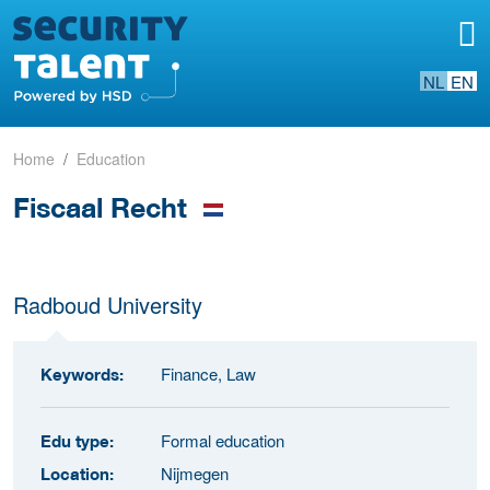
NL
EN
Home
Education
Fiscaal Recht
Radboud University
Finance, Law
Keywords:
Formal education
Edu type:
Nijmegen
Location: