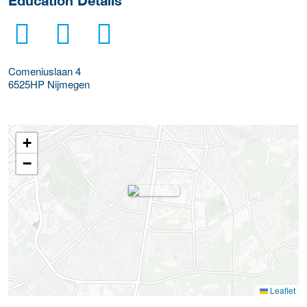
Education Details
Comeniuslaan 4
6525HP
Nijmegen
+
−
Leaflet