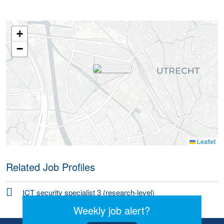
+
−
Leaflet
Related Job Profiles
ICT security specialist 3 (research-level)
Weekly job alert?