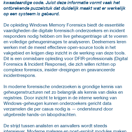
kwaadaardige code. Juist deze informatie vormt vaak het
ontbrekende puzzelstuk dat duidelijk maakt wat er werkelijk
op een systeem is gebeurd.
De opleiding Windows Memory Forensics biedt de essentiële
vaardigheden die digitale forensisch onderzoekers en incident
responders nodig hebben om live geheugen­triage uit te voeren
en volledige geheugenimages te analyseren. Deelnemers leren
werken met de meest effectieve open-source tools in het
vakgebied en krijgen diep inzicht in de werking van deze tools.
Dit is een onmisbare opleiding voor DFIR-professionals (Digital
Forensics & Incident Response), die zich willen richten op
complexe forensics, insider-dreigingen en geavanceerde
incidentrespons.
In moderne forensische onderzoeken is grondige kennis van
geheugenstructuren net zo belangrijk als kennis van disks en
registries. Door inzicht te krijgen in de interne werking van
Windows-geheugen kunnen onderzoekers gericht data
verzamelen die per casus nodig is — ondersteund door
uitgebreide hands-on labopdrachten.
De strijd tussen analisten en aanvallers wordt steeds
intensiever. Moderne malware en post-exploit modules maken