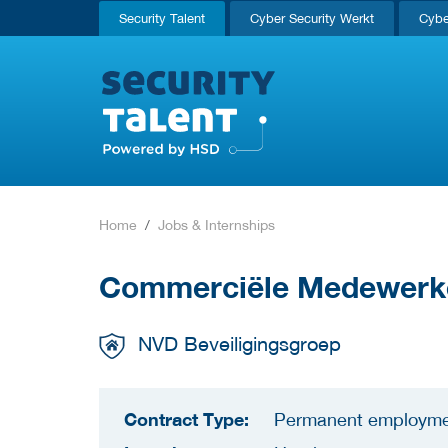
Security Talent
Cyber Security Werkt
Cybe
Home
Jobs & Internships
Commerciële Medewerke
NVD Beveiligingsgroep
Contract Type:
Permanent employm