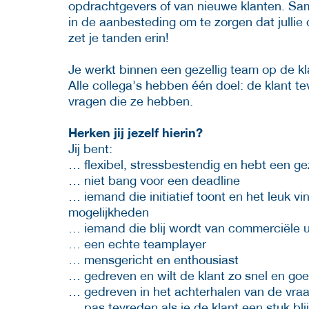
opdrachtgevers of van nieuwe klanten. Same
in de aanbesteding om te zorgen dat jullie
zet je tanden erin!
Je werkt binnen een gezellig team op de kl
Alle collega’s hebben één doel: de klant t
vragen die ze hebben.
Herken jij jezelf hierin?
Jij bent:
… flexibel, stressbestendig en hebt een g
… niet bang voor een deadline
… iemand die initiatief toont en het leuk 
mogelijkheden
… iemand die blij wordt van commerciële 
… een echte teamplayer
… mensgericht en enthousiast
… gedreven en wilt de klant zo snel en go
… gedreven in het achterhalen van de vraa
… pas tevreden als je de klant een stuk bl