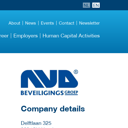
NL
EN
About
News
Events
Contact
Newsletter
reer
Employers
Human Capital Activities
More Employer
Details
Company details
Delftlaan 325