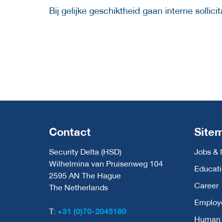
Bij gelijke geschiktheid gaan interne sollici
Contact
Site
Security Delta (HSD)
Jobs & 
Wilhelmina van Pruisenweg 104
Educat
2595 AN The Hague
Career
The Netherlands
Employ
T:
+31 (0)70-2045180
Human C