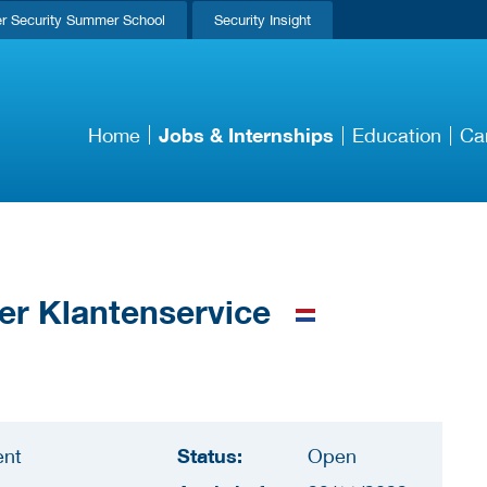
r Security Summer School
Security Insight
Jobs & Internships
Home
Education
Ca
r Klantenservice
Status:
ent
Open