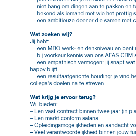
… niet bang om dingen aan te pakken en t
… bekend als iemand met wie het prettig 
… een ambitieuze doener die samen met col
Wat zoeken wij?
Jij hebt:
… een MBO werk- en denkniveau en bent m
… bij voorkeur kennis van ons AFAS CRM s
… een empathisch vermogen: jij snapt wat d
happy blijft
… een resultaatgerichte houding: je vind 
collega’s doelen na te streven
Wat krijg je ervoor terug?
Wij bieden:
– Een vast contract binnen twee jaar (in pla
– Een markt conform salaris
– Opleidingsmogelijkheden en aandacht voo
– Veel verantwoordelijkheid binnen jouw fu