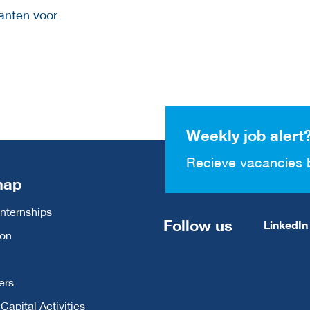
tanten voor.
Weekly job alert
Recieve vacancies 
map
Internships
Follow us
LinkedIn
ion
ers
apital Activities