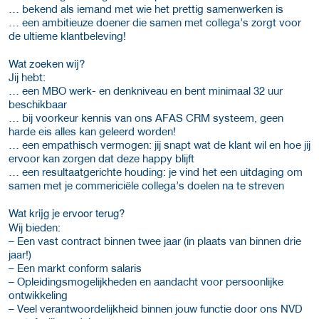
… bekend als iemand met wie het prettig samenwerken is
… een ambitieuze doener die samen met collega’s zorgt voor
de ultieme klantbeleving!
Wat zoeken wij?
Jij hebt:
… een MBO werk- en denkniveau en bent minimaal 32 uur
beschikbaar
… bij voorkeur kennis van ons AFAS CRM systeem, geen
harde eis alles kan geleerd worden!
… een empathisch vermogen: jij snapt wat de klant wil en hoe jij
ervoor kan zorgen dat deze happy blijft
… een resultaatgerichte houding: je vind het een uitdaging om
samen met je commericiële collega’s doelen na te streven
Wat krijg je ervoor terug?
Wij bieden:
– Een vast contract binnen twee jaar (in plaats van binnen drie
jaar!)
– Een markt conform salaris
– Opleidingsmogelijkheden en aandacht voor persoonlijke
ontwikkeling
– Veel verantwoordelijkheid binnen jouw functie door ons NVD