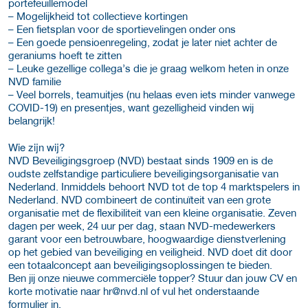
portefeuillemodel
– Mogelijkheid tot collectieve kortingen
– Een fietsplan voor de sportievelingen onder ons
– Een goede pensioenregeling, zodat je later niet achter de
geraniums hoeft te zitten
– Leuke gezellige collega’s die je graag welkom heten in onze
NVD familie
– Veel borrels, teamuitjes (nu helaas even iets minder vanwege
COVID-19) en presentjes, want gezelligheid vinden wij
belangrijk!
Wie zijn wij?
NVD Beveiligingsgroep (NVD) bestaat sinds 1909 en is de
oudste zelfstandige particuliere beveiligingsorganisatie van
Nederland. Inmiddels behoort NVD tot de top 4 marktspelers in
Nederland. NVD combineert de continuïteit van een grote
organisatie met de flexibiliteit van een kleine organisatie. Zeven
dagen per week, 24 uur per dag, staan NVD-medewerkers
garant voor een betrouwbare, hoogwaardige dienstverlening
op het gebied van beveiliging en veiligheid. NVD doet dit door
een totaalconcept aan beveiligingsoplossingen te bieden.
Ben jij onze nieuwe commerciële topper? Stuur dan jouw CV en
korte motivatie naar
hr@nvd.nl of vul het onderstaande
formulier in.