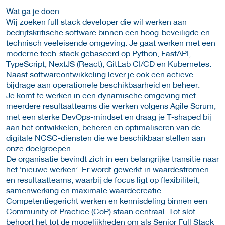
Wat ga je doen
Wij zoeken full stack developer die wil werken aan
bedrijfskritische software binnen een hoog-beveiligde en
technisch veeleisende omgeving. Je gaat werken met een
moderne tech-stack gebaseerd op Python, FastAPI,
TypeScript, NextJS (React), GitLab CI/CD en Kubernetes.
Naast softwareontwikkeling lever je ook een actieve
bijdrage aan operationele beschikbaarheid en beheer.
Je komt te werken in een dynamische omgeving met
meerdere resultaatteams die werken volgens Agile Scrum,
met een sterke DevOps-mindset en draag je T-shaped bij
aan het ontwikkelen, beheren en optimaliseren van de
digitale NCSC-diensten die we beschikbaar stellen aan
onze doelgroepen.
De organisatie bevindt zich in een belangrijke transitie naar
het ‘nieuwe werken’. Er wordt gewerkt in waardestromen
en resultaatteams, waarbij de focus ligt op flexibiliteit,
samenwerking en maximale waardecreatie.
Competentiegericht werken en kennisdeling binnen een
Community of Practice (CoP) staan centraal. Tot slot
behoort het tot de mogelijkheden om als Senior Full Stack