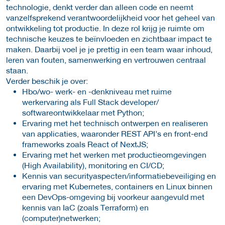
technologie, denkt verder dan alleen code en neemt
vanzelfsprekend verantwoordelijkheid voor het geheel van
ontwikkeling tot productie. In deze rol krijg je ruimte om
technische keuzes te beïnvloeden en zichtbaar impact te
maken. Daarbij voel je je prettig in een team waar inhoud,
leren van fouten, samenwerking en vertrouwen centraal
staan.
Verder beschik je over:
Hbo/wo- werk- en -denkniveau met ruime
werkervaring als Full Stack developer/
softwareontwikkelaar met Python;
Ervaring met het technisch ontwerpen en realiseren
van applicaties, waaronder REST API’s en front-end
frameworks zoals React of NextJS;
Ervaring met het werken met productieomgevingen
(High Availability), monitoring en CI/CD;
Kennis van securityaspecten/informatiebeveiliging en
ervaring met Kubernetes, containers en Linux binnen
een DevOps-omgeving bij voorkeur aangevuld met
kennis van IaC (zoals Terraform) en
(computer)netwerken;