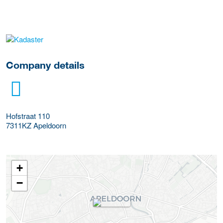
More Employer Details
Company details
Hofstraat 110
7311KZ
Apeldoorn
+
−