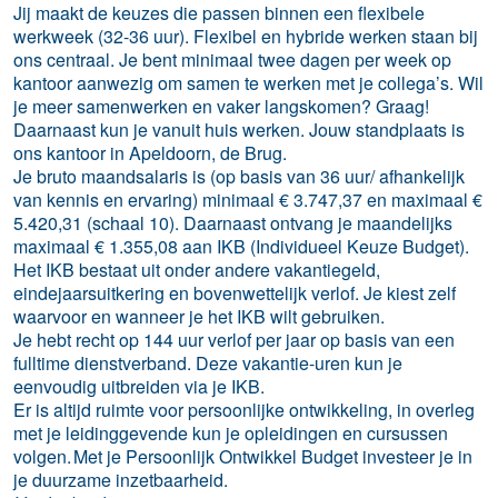
Jij maakt de keuzes die passen binnen een flexibele
werkweek (32-36 uur). Flexibel en hybride werken staan bij
ons centraal. Je bent minimaal twee dagen per week op
kantoor aanwezig om samen te werken met je collega’s. Wil
je meer samenwerken en vaker langskomen? Graag!
Daarnaast kun je vanuit huis werken. Jouw standplaats is
ons kantoor in Apeldoorn, de Brug.
Je bruto maandsalaris is (op basis van 36 uur/ afhankelijk
van kennis en ervaring) minimaal € 3.747,37 en maximaal €
5.420,31 (schaal 10). Daarnaast ontvang je maandelijks
maximaal € 1.355,08 aan IKB (Individueel Keuze Budget).
Het IKB bestaat uit onder andere vakantiegeld,
eindejaarsuitkering en bovenwettelijk verlof. Je kiest zelf
waarvoor en wanneer je het IKB wilt gebruiken.
Je hebt recht op 144 uur verlof per jaar op basis van een
fulltime dienstverband. Deze vakantie-uren kun je
eenvoudig uitbreiden via je IKB.
Er is altijd ruimte voor persoonlijke ontwikkeling, in overleg
met je leidinggevende kun je opleidingen en cursussen
volgen. Met je Persoonlijk Ontwikkel Budget investeer je in
je duurzame inzetbaarheid.