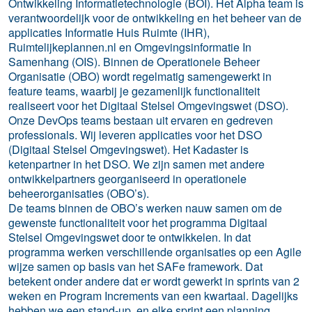
Ontwikkeling Informatietechnologie (BOI). Het Alpha team is
verantwoordelijk voor de ontwikkeling en het beheer van de
applicaties Informatie Huis Ruimte (IHR),
Ruimtelijkeplannen.nl en Omgevingsinformatie In
Samenhang (OIS). Binnen de Operationele Beheer
Organisatie (OBO) wordt regelmatig samengewerkt in
feature teams, waarbij je gezamenlijk functionaliteit
realiseert voor het Digitaal Stelsel Omgevingswet (DSO).
Onze DevOps teams bestaan uit ervaren en gedreven
professionals. Wij leveren applicaties voor het DSO
(Digitaal Stelsel Omgevingswet). Het Kadaster is
ketenpartner in het DSO. We zijn samen met andere
ontwikkelpartners georganiseerd in operationele
beheerorganisaties (OBO’s).
De teams binnen de OBO’s werken nauw samen om de
gewenste functionaliteit voor het programma Digitaal
Stelsel Omgevingswet door te ontwikkelen. In dat
programma werken verschillende organisaties op een Agile
wijze samen op basis van het SAFe framework. Dat
betekent onder andere dat er wordt gewerkt in sprints van 2
weken en Program Increments van een kwartaal. Dagelijks
hebben we een stand-up, en elke sprint een planning,