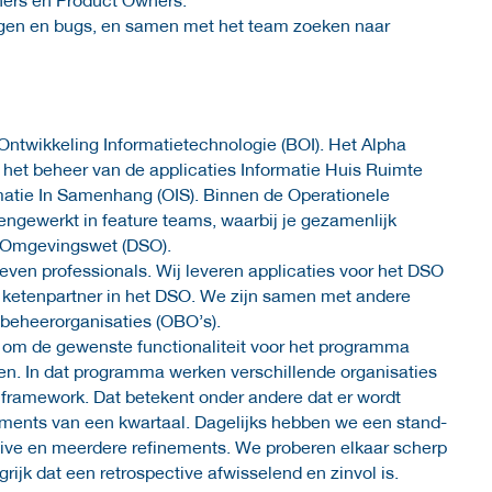
agen en bugs, en samen met het team zoeken naar
Ontwikkeling Informatietechnologie (BOI). Het Alpha
 het beheer van de applicaties Informatie Huis Ruimte
matie In Samenhang (OIS). Binnen de Operationele
ngewerkt in feature teams, waarbij je gezamenlijk
sel Omgevingswet (DSO).
ven professionals. Wij leveren applicaties voor het DSO
s ketenpartner in het DSO. We zijn samen met andere
 beheerorganisaties (OBO’s).
m de gewenste functionaliteit voor het programma
en. In dat programma werken verschillende organisaties
 framework. Dat betekent onder andere dat er wordt
ements van een kwartaal. Dagelijks hebben we een stand-
ctive en meerdere refinements. We proberen elkaar scherp
rijk dat een retrospective afwisselend en zinvol is.