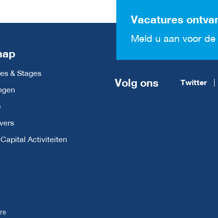
Vacatures ontva
Meld u aan voor de 
map
es & Stages
Volg ons
Twitter
ngen
e
vers
apital Activiteiten
re