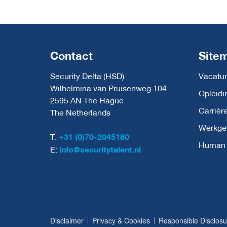
Contact
Site
Security Delta (HSD)
Vacatur
Wilhelmina van Pruisenweg 104
Opleidi
2595 AN The Hague
Carrièr
The Netherlands
Werkge
T:
+31 (0)70-2045180
Human C
E:
info@securitytalent.nl
Disclaimer
Privacy & Cookies
Responsible Disclosu