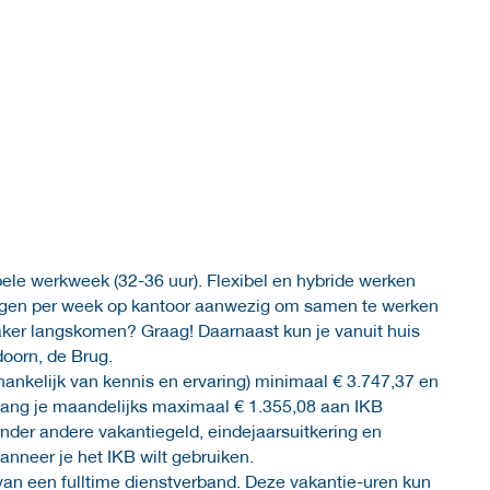
bele werkweek (32-36 uur). Flexibel en hybride werken
dagen per week op kantoor aanwezig om samen te werken
aker langskomen? Graag! Daarnaast kun je vanuit huis
doorn, de Brug.
fhankelijk van kennis en ervaring) minimaal € 3.747,37 en
vang je maandelijks maximaal € 1.355,08 aan IKB
onder andere vakantiegeld, eindejaarsuitkering en
wanneer je het IKB wilt gebruiken.
s van een fulltime dienstverband. Deze vakantie-uren kun