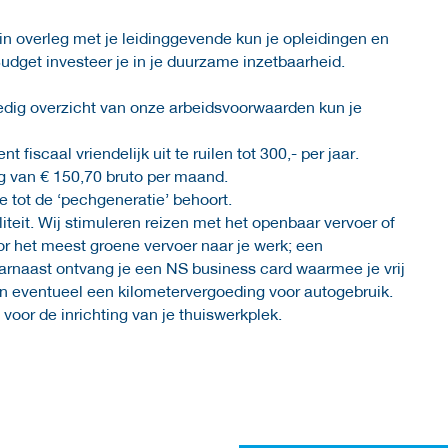
, in overleg met je leidinggevende kun je opleidingen en
udget investeer je in je duurzame inzetbaarheid.
edig overzicht van onze arbeidsvoorwaarden kun je
iscaal vriendelijk uit te ruilen tot 300,- per jaar.
g van € 150,70 bruto per maand.
e tot de ‘pechgeneratie’ behoort.
iteit. Wij stimuleren reizen met het openbaar vervoer of
or het meest groene vervoer naar je werk; een
aarnaast ontvang je een NS business card waarmee je vrij
 en eventueel een kilometervergoeding voor autogebruik.
oor de inrichting van je thuiswerkplek.