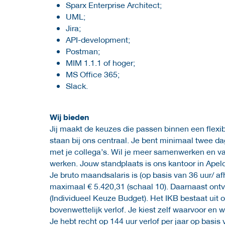
Sparx Enterprise Architect;
UML;
Jira;
API-development;
Postman;
MIM 1.1.1 of hoger;
MS Office 365;
Slack.
Wij bieden
Jij maakt de keuzes die passen binnen een flexi
staan bij ons centraal. Je bent minimaal twee 
met je collega’s. Wil je meer samenwerken en v
werken. Jouw standplaats is ons kantoor in Apel
Je bruto maandsalaris is (op basis van 36 uur/ a
maximaal € 5.420,31 (schaal 10). Daarnaast ont
(Individueel Keuze Budget). Het IKB bestaat uit 
bovenwettelijk verlof. Je kiest zelf waarvoor en 
Je hebt recht op 144 uur verlof per jaar op basi