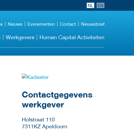
NL
EN
ns
Nieuws
Evenementen
Contact
Nieuwsbrief
e
Werkgevers
Human Capital Activiteiten
Meer werkgever
details
Contactgegevens
werkgever
Hofstraat 110
7311KZ
Apeldoorn