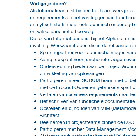
Wat ga je doen?
Als Informatieanalist binnen het team werk je ze
en requirements en het vastleggen van functionel
analytisch sterk, maar ook technisch onderlegd 
ontwikkelaars niet uit de weg.
De rol van Informatieanalist bij het Alpha team is
invulling. Werkzaamheden die in de rol passen zi
Sparringpartner voor technische vragen vanu
Aanspreekpunt voor functionele vragen over
Ondersteuning bieden aan de Project Archit
ontwikkeling van oplossingen.
Participeren in een SCRUM team, met bijbe
met de Product Owner en gebruikers spart o
Vertalen van business requirements naar tec
Het schrijven van functionele documentatie
Opstellen en bijhouden van MIM (Metamodel 
Architect.
Deelnemen in projectteams binnen de DSO 
Participeren met het Data Management Mod
Afstemming functionaliteiten met UX-desig