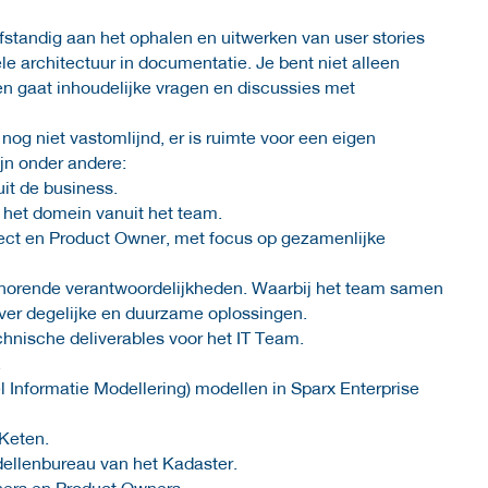
lfstandig aan het ophalen en uitwerken van user stories
e architectuur in documentatie. Je bent niet alleen
en gaat inhoudelijke vragen en discussies met
 nog niet vastomlijnd, er is ruimte voor een eigen
jn onder andere:
it de business.
 het domein vanuit het team.
ect en Product Owner, met focus op gezamenlijke
horende verantwoordelijkheden. Waarbij het team samen
ver degelijke en duurzame oplossingen.
hnische deliverables voor het IT Team.
.
Informatie Modellering) modellen in Sparx Enterprise
Keten.
ellenbureau van het Kadaster.
ners en Product Owners.