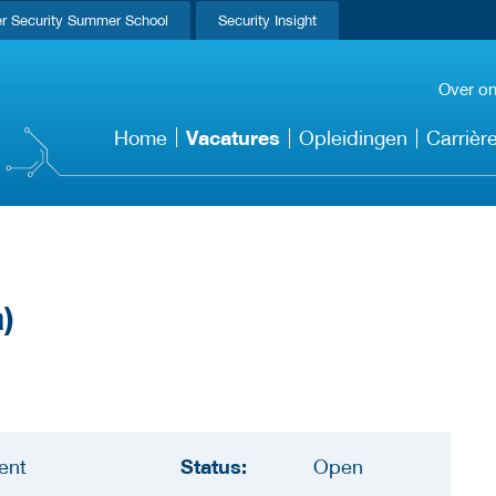
r Security Summer School
Security Insight
Over o
Vacatures
Home
Opleidingen
Carrièr
)
Status:
ent
Open