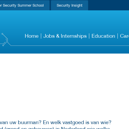
r Security Summer School
Security Insight
Home
Jobs & Internships
Education
Car
e van uw buurman? En welk vastgoed is van wie?
oed (grond en gebouwen) in Nederland wie welke