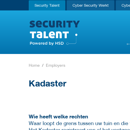
Security Talent
Cyber Security Werkt
Cybe
Home
Employers
Kadaster
Wie heeft welke rechten
Waar loopt de grens tussen uw tuin en di
Het Kadaster registreert van al het vastg