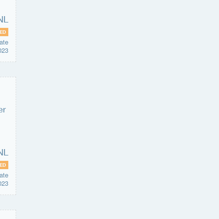
ED
ate
023
ED
ate
023