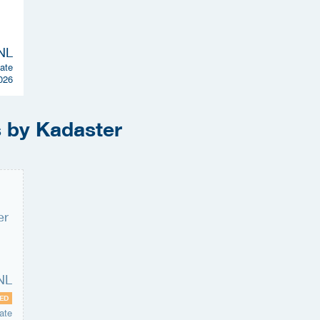
ate
026
s by Kadaster
ED
ate