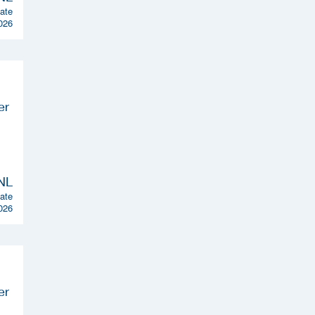
ate
026
ate
026