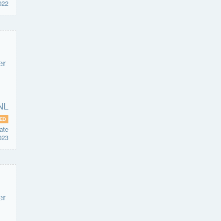
022
ED
ate
023