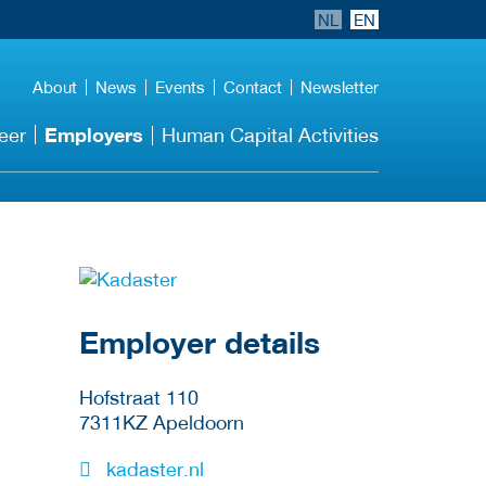
NL
EN
About
News
Events
Contact
Newsletter
Employers
eer
Human Capital Activities
go to website
Employer details
Hofstraat 110
7311KZ
Apeldoorn
kadaster.nl