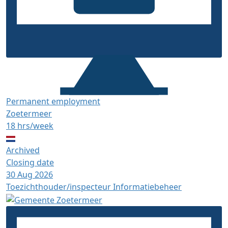
Permanent employment
Zoetermeer
18 hrs/week
Archived
Closing date
30 Aug 2026
Toezichthouder/inspecteur Informatiebeheer