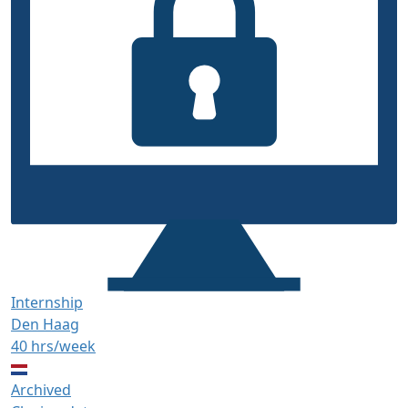
Internship
Den Haag
40 hrs/week
Archived