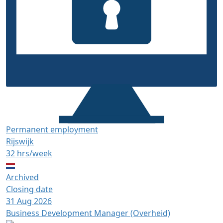
Permanent employment
Rijswijk
32 hrs/week
Archived
Closing date
31 Aug 2026
Business Development Manager (Overheid)