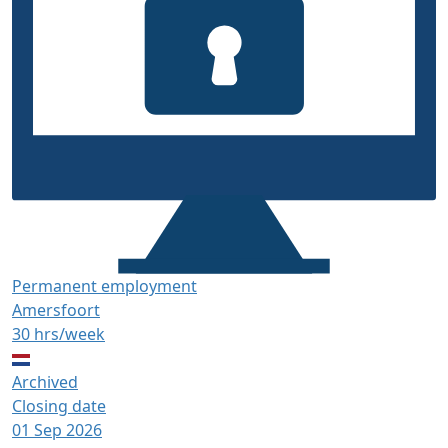
Permanent employment
Amersfoort
30 hrs/week
Archived
Closing date
01 Sep 2026