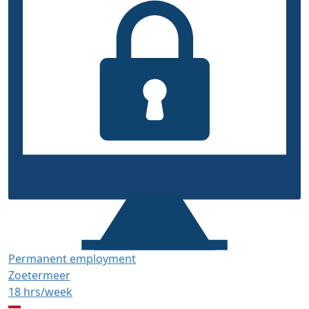
Permanent employment
Zoetermeer
18 hrs/week