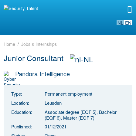
NL
EN
Home
Jobs & Internships
Junior Consultant
Pandora Intelligence
Type:
Permanent employment
Location:
Leusden
Education:
Associate degree (EQF 5), Bachelor
(EQF 6), Master (EQF 7)
Published:
01/12/2021
Status:
Open