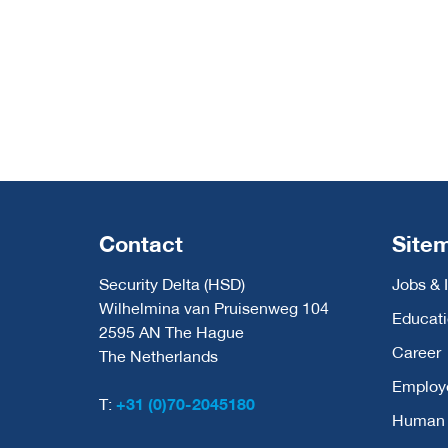
Contact
Site
Security Delta (HSD)
Jobs & 
Wilhelmina van Pruisenweg 104
Educat
2595 AN The Hague
Career
The Netherlands
Employ
T:
+31 (0)70-2045180
Human C