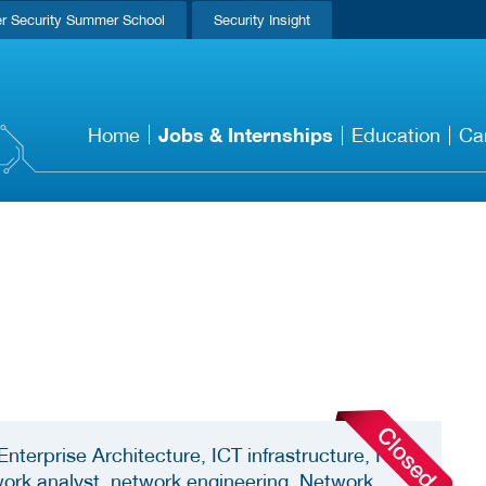
r Security Summer School
Security Insight
Jobs & Internships
Home
Education
Ca
nterprise Architecture, ICT infrastructure, IT
twork analyst, network engineering, Network