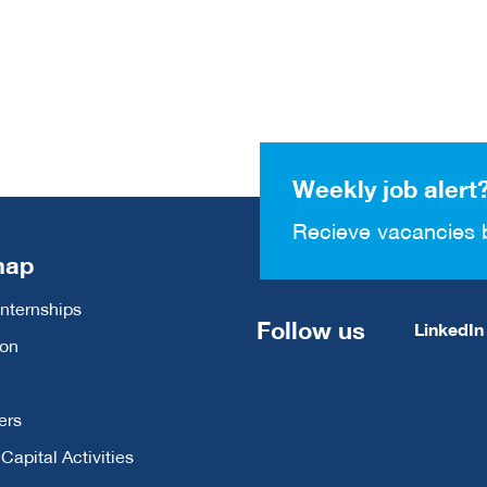
Weekly job alert
Recieve vacancies 
map
Internships
Follow us
LinkedIn
ion
ers
apital Activities