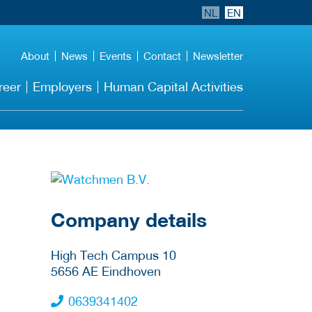
NL
EN
About
News
Events
Contact
Newsletter
reer
Employers
Human Capital Activities
More Employer
Details
Company details
High Tech Campus 10
5656 AE
Eindhoven
0639341402