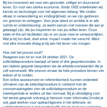
Bij tno innoveren we voor een gezonder, veiliger en duurzamer
leven. En voor een sterke economie. Sinds 1932 ontwikkelen wij
kennis en technologie voor het algemeen belang. We vinden
elkaar in verwondering en vindingrijkheid, en we zijn gedreven
om grenzen te verleggen. Voor jouw talent en ambitie is er alle
ruimte en ondersteuning. Je werkt samen met mensen die aan je
gewaagd zijn, die jou inspireren én van jou willen leren. Onze
state-of-the-art-faciliteiten zijn er om jouw visie te verwezenlijken.
Wat je bij tno doet, doet ertoe: impact maakt het verschil. Want
met elke innovatie draag je bij aan het leven van morgen.
Hoe ziet het proces eruit?
Reageren kan tot en met 24 oktober 2021. De
sollicitatieprocedure bestaat uit twee of drie gespreksrondes. In
een laatste gesprek bespreken we de arbeidsvoorwaarden die je
zelf samenstelt. We streven ernaar de hele procedure binnen vier
weken af te ronden.
Een online assessment en referentiecheck kunnen onderdeel
uitmaken van de selectieprocedure.In verband met de
coronamaatregelen zien de sollicitatieprocedure en de
inwerkperiode er anders uit dan normaal. Bij je uitnodiging voor
het eerste gesprek ontvang je hierover meer informatie.Omdat je
ook gaat werken voor opdrachtgevers in het defensie- en
veiligheidsdomein is het noodzakelijk dat de aivd een verklaring