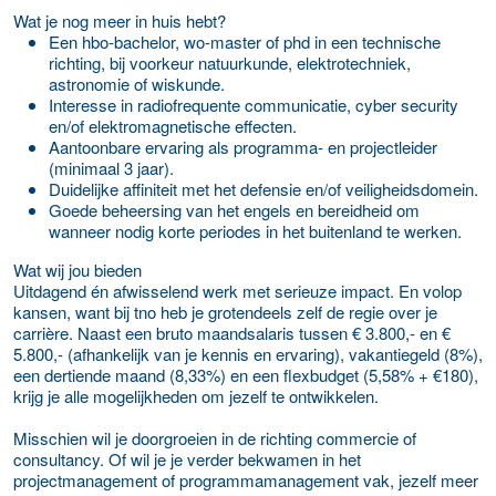
Wat je nog meer in huis hebt?
Een hbo-bachelor, wo-master of phd in een technische
richting, bij voorkeur natuurkunde, elektrotechniek,
astronomie of wiskunde.
Interesse in radiofrequente communicatie, cyber security
en/of elektromagnetische effecten.
Aantoonbare ervaring als programma- en projectleider
(minimaal 3 jaar).
Duidelijke affiniteit met het defensie en/of veiligheidsdomein.
Goede beheersing van het engels en bereidheid om
wanneer nodig korte periodes in het buitenland te werken.
Wat wij jou bieden
Uitdagend én afwisselend werk met serieuze impact. En volop
kansen, want bij tno heb je grotendeels zelf de regie over je
carrière. Naast een bruto maandsalaris tussen € 3.800,- en €
5.800,- (afhankelijk van je kennis en ervaring), vakantiegeld (8%),
een dertiende maand (8,33%) en een flexbudget (5,58% + €180),
krijg je alle mogelijkheden om jezelf te ontwikkelen.
Misschien wil je doorgroeien in de richting commercie of
consultancy. Of wil je je verder bekwamen in het
projectmanagement of programmamanagement vak, jezelf meer