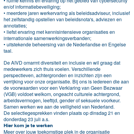
• ruime kennis en ervaring op het gebied van cybersecurity
en/of informatiebeveiliging;
• meerdere jaren werkervaring als beleidsadviseur, inclusief
het zelfstandig opstellen van beleidsnota's, adviezen en
annotaties;
• liefst ervaring met kennisintensieve organisaties en
internationale samenwerkingsverbanden;
• uitstekende beheersing van de Nederlandse en Engelse
taal.
De AIVD omarmt diversiteit en inclusie en wil graag dat
medewerkers zich thuis voelen. Verschillende
perspectieven, achtergronden en inzichten zijn een
verrijking voor onze organisatie. Bij ons is iedereen die aan
de voorwaarden voor een Verklaring van Geen Bezwaar
(VGB) voldoet welkom, ongeacht culturele achtergrond,
arbeidsvermogen, leeftijd, gender of seksuele voorkeur.
Samen werken we aan de veiligheid van Nederland.
De selectiegesprekken vinden plaats op dinsdag 21 en
donderdag 23 juli a.s.
Hier kom je te werken
Meer over jouw toekomstige plek in de organisatie