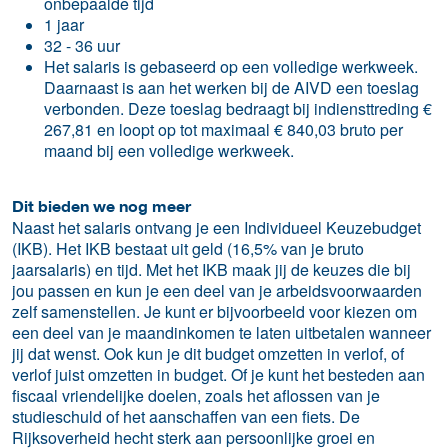
onbepaalde tijd
1 jaar
32 - 36 uur
Het salaris is gebaseerd op een volledige werkweek.
Daarnaast is aan het werken bij de AIVD een toeslag
verbonden. Deze toeslag bedraagt bij indiensttreding €
267,81 en loopt op tot maximaal € 840,03 bruto per
maand bij een volledige werkweek.
Dit bieden we nog meer
Naast het salaris ontvang je een Individueel Keuzebudget
(IKB). Het IKB bestaat uit geld (16,5% van je bruto
jaarsalaris) en tijd. Met het IKB maak jij de keuzes die bij
jou passen en kun je een deel van je arbeidsvoorwaarden
zelf samenstellen. Je kunt er bijvoorbeeld voor kiezen om
een deel van je maandinkomen te laten uitbetalen wanneer
jij dat wenst. Ook kun je dit budget omzetten in verlof, of
verlof juist omzetten in budget. Of je kunt het besteden aan
fiscaal vriendelijke doelen, zoals het aflossen van je
studieschuld of het aanschaffen van een fiets. De
Rijksoverheid hecht sterk aan persoonlijke groei en