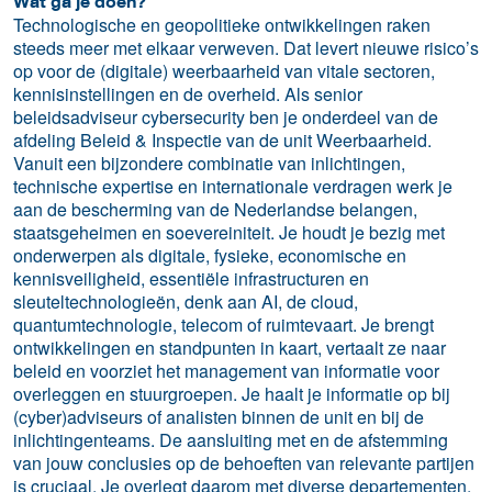
Wat ga je doen?
Technologische en geopolitieke ontwikkelingen raken
steeds meer met elkaar verweven. Dat levert nieuwe risico’s
op voor de (digitale) weerbaarheid van vitale sectoren,
kennisinstellingen en de overheid. Als senior
beleidsadviseur cybersecurity ben je onderdeel van de
afdeling Beleid & Inspectie van de unit Weerbaarheid.
Vanuit een bijzondere combinatie van inlichtingen,
technische expertise en internationale verdragen werk je
aan de bescherming van de Nederlandse belangen,
staatsgeheimen en soevereiniteit. Je houdt je bezig met
onderwerpen als digitale, fysieke, economische en
kennisveiligheid, essentiële infrastructuren en
sleuteltechnologieën, denk aan AI, de cloud,
quantumtechnologie, telecom of ruimtevaart. Je brengt
ontwikkelingen en standpunten in kaart, vertaalt ze naar
beleid en voorziet het management van informatie voor
overleggen en stuurgroepen. Je haalt je informatie op bij
(cyber)adviseurs of analisten binnen de unit en bij de
inlichtingenteams. De aansluiting met en de afstemming
van jouw conclusies op de behoeften van relevante partijen
is cruciaal. Je overlegt daarom met diverse departementen,