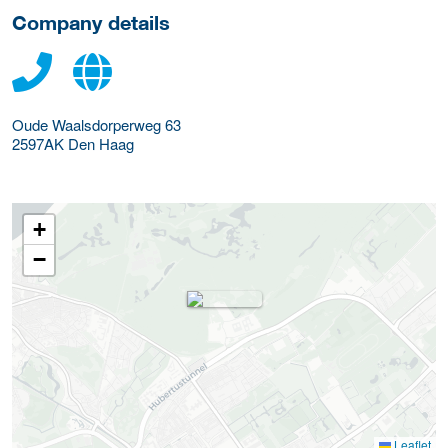
Company details
Oude Waalsdorperweg 63
2597AK
Den Haag
+
−
Leaflet