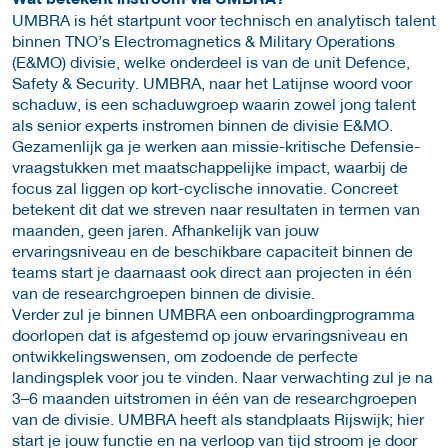
UMBRA is hét startpunt voor technisch en analytisch talent
binnen TNO’s Electromagnetics & Military Operations
(E&MO) divisie, welke onderdeel is van de unit Defence,
Safety & Security. UMBRA, naar het Latijnse woord voor
schaduw, is een schaduwgroep waarin zowel jong talent
als senior experts instromen binnen de divisie E&MO.
Gezamenlijk ga je werken aan missie-kritische Defensie-
vraagstukken met maatschappelijke impact, waarbij de
focus zal liggen op kort-cyclische innovatie. Concreet
betekent dit dat we streven naar resultaten in termen van
maanden, geen jaren. Afhankelijk van jouw
ervaringsniveau en de beschikbare capaciteit binnen de
teams start je daarnaast ook direct aan projecten in één
van de researchgroepen binnen de divisie.
Verder zul je binnen UMBRA een onboardingprogramma
doorlopen dat is afgestemd op jouw ervaringsniveau en
ontwikkelingswensen, om zodoende de perfecte
landingsplek voor jou te vinden. Naar verwachting zul je na
3–6 maanden uitstromen in één van de researchgroepen
van de divisie. UMBRA heeft als standplaats Rijswijk; hier
start je jouw functie en na verloop van tijd stroom je door