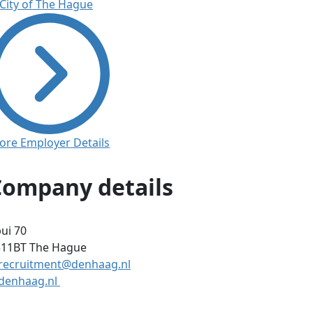
ore Employer Details
Company details
ui 70
511BT
The Hague
recruitment@denhaag.nl
denhaag.nl