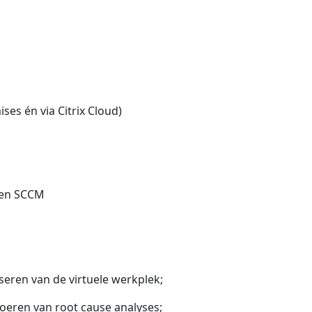
ses én via Citrix Cloud)
p en SCCM
eren van de virtuele werkplek;
oeren van root cause analyses;