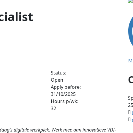
ialist
M
Status:
Open
Apply before:
31/10/2025
Sp
Hours p/wk:
2
32
Haag’s digitale werkplek. Werk mee aan innovatieve VDI-