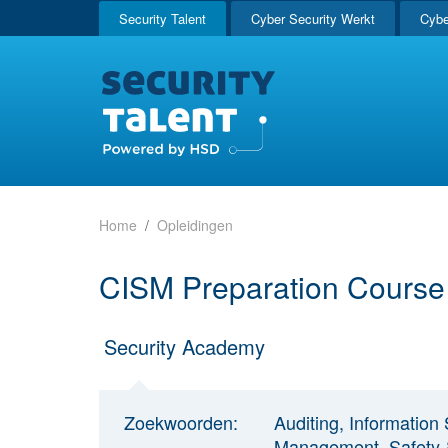
Security Talent
Cyber Security Werkt
Cybe
Home
Opleidingen
CISM Preparation Course
Security Academy
Zoekwoorden:
Auditing, Information
Management, Safety & 