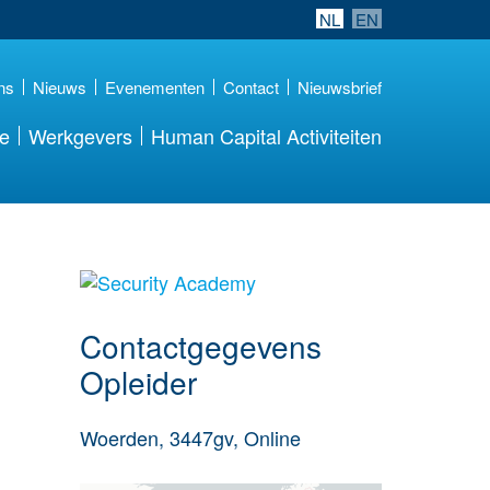
NL
EN
ns
Nieuws
Evenementen
Contact
Nieuwsbrief
re
Werkgevers
Human Capital Activiteiten
over deze opleider
Contactgegevens
Opleider
Woerden, 3447gv, Online