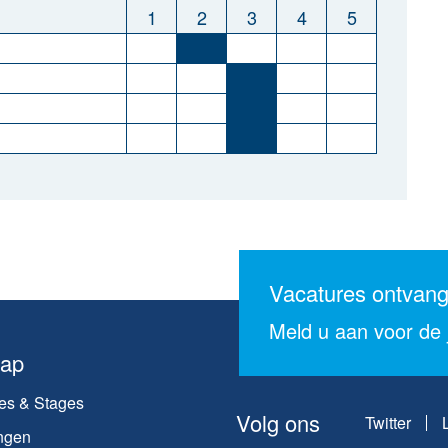
1
2
3
4
5
Vacatures ontvan
Meld u aan voor de j
map
es & Stages
Volg ons
Twitter
ngen