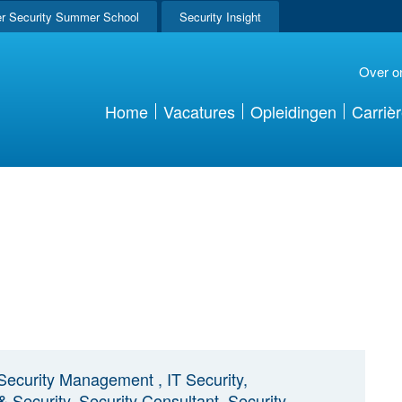
r Security Summer School
Security Insight
Over o
Home
Vacatures
Opleidingen
Carriè
 Security Management , IT Security,
Security, Security Consultant, Security