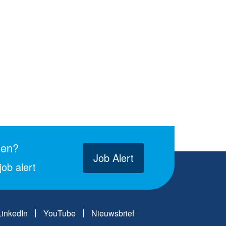
gen?
Job Alert
ob alert
LinkedIn
YouTube
Nieuwsbrief