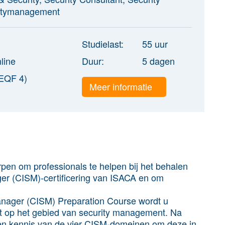
ritymanagement
Studielast:
55 uur
line
Duur:
5 dagen
EQF 4)
Meer informatie
pen om professionals te helpen bij het behalen
ger (CISM)-certificering van ISACA en om
Manager (CISM) Preparation Course wordt u
st op het gebied van security management. Na
en kennis van de vier CISM-domeinen om deze in