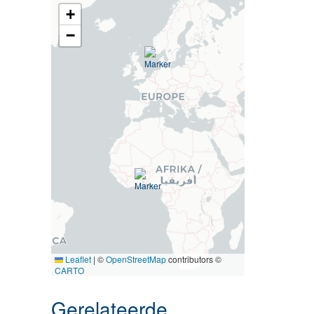
+
−
Leaflet
|
©
OpenStreetMap
contributors ©
CARTO
Gerelateerde