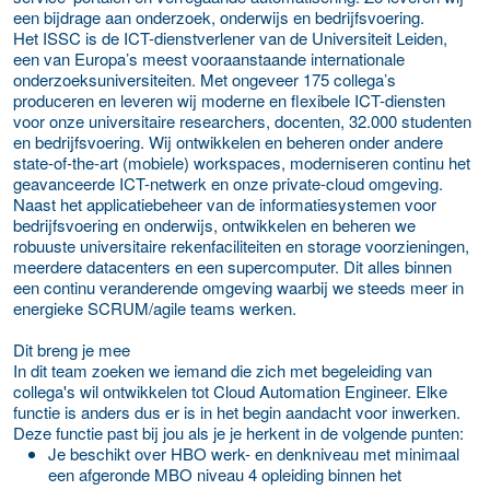
een bijdrage aan onderzoek, onderwijs en bedrijfsvoering.
Het ISSC is de ICT-dienstverlener van de Universiteit Leiden,
een van Europa’s meest vooraanstaande internationale
onderzoeksuniversiteiten. Met ongeveer 175 collega’s
produceren en leveren wij moderne en flexibele ICT-diensten
voor onze universitaire researchers, docenten, 32.000 studenten
en bedrijfsvoering. Wij ontwikkelen en beheren onder andere
state-of-the-art (mobiele) workspaces, moderniseren continu het
geavanceerde ICT-netwerk en onze private-cloud omgeving.
Naast het applicatiebeheer van de informatiesystemen voor
bedrijfsvoering en onderwijs, ontwikkelen en beheren we
robuuste universitaire rekenfaciliteiten en storage voorzieningen,
meerdere datacenters en een supercomputer. Dit alles binnen
een continu veranderende omgeving waarbij we steeds meer in
energieke SCRUM/agile teams werken.
Dit breng je mee
In dit team zoeken we iemand die zich met begeleiding van
collega's wil ontwikkelen tot Cloud Automation Engineer. Elke
functie is anders dus er is in het begin aandacht voor inwerken.
Deze functie past bij jou als je je herkent in de volgende punten:
Je beschikt over HBO werk- en denkniveau met minimaal
een afgeronde MBO niveau 4 opleiding binnen het