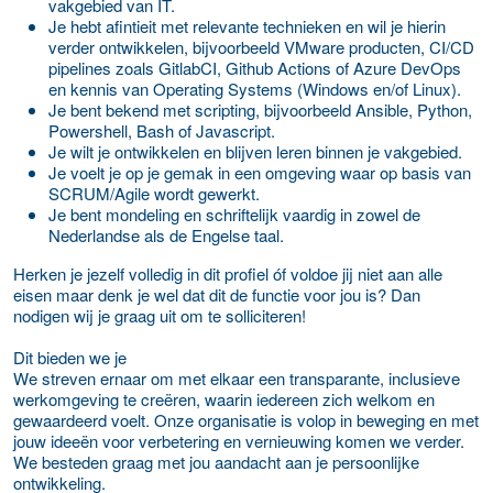
vakgebied van IT.
Je hebt afintieit met relevante technieken en wil je hierin
verder ontwikkelen, bijvoorbeeld VMware producten, CI/CD
pipelines zoals GitlabCI, Github Actions of Azure DevOps
en kennis van Operating Systems (Windows en/of Linux).
Je bent bekend met scripting, bijvoorbeeld Ansible, Python,
Powershell, Bash of Javascript.
Je wilt je ontwikkelen en blijven leren binnen je vakgebied.
Je voelt je op je gemak in een omgeving waar op basis van
SCRUM/Agile wordt gewerkt.
Je bent mondeling en schriftelijk vaardig in zowel de
Nederlandse als de Engelse taal.
Herken je jezelf volledig in dit profiel óf voldoe jij niet aan alle
eisen maar denk je wel dat dit de functie voor jou is? Dan
nodigen wij je graag uit om te solliciteren!
Dit bieden we je
We streven ernaar om met elkaar een transparante, inclusieve
werkomgeving te creëren, waarin iedereen zich welkom en
gewaardeerd voelt. Onze organisatie is volop in beweging en met
jouw ideeën voor verbetering en vernieuwing komen we verder.
We besteden graag met jou aandacht aan je persoonlijke
ontwikkeling.