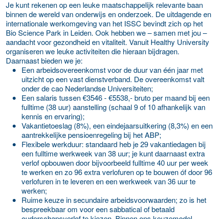
Je kunt rekenen op een leuke maatschappelijk relevante baan
binnen de wereld van onderwijs en onderzoek. De uitdagende en
internationale werkomgeving van het ISSC bevindt zich op het
Bio Science Park in Leiden. Ook hebben we – samen met jou –
aandacht voor gezondheid en vitaliteit. Vanuit Healthy University
organiseren we leuke activiteiten die hieraan bijdragen.
Daarnaast bieden we je:
Een arbeidsovereenkomst voor de duur van één jaar met
uitzicht op een vast dienstverband. De overeenkomst valt
onder de cao Nederlandse Universiteiten;
Een salaris tussen €3546 - €5538,- bruto per maand bij een
fulltime (38 uur) aanstelling (schaal 9 of 10 afhankelijk van
kennis en ervaring);
Vakantietoeslag (8%), een eindejaarsuitkering (8,3%) en een
aantrekkelijke pensioenregeling bij het ABP;
Flexibele werkduur: standaard heb je 29 vakantiedagen bij
een fulltime werkweek van 38 uur; je kunt daarnaast extra
verlof opbouwen door bijvoorbeeld fulltime 40 uur per week
te werken en zo 96 extra verlofuren op te bouwen óf door 96
verlofuren in te leveren en een werkweek van 36 uur te
werken;
Ruime keuze in secundaire arbeidsvoorwaarden; zo is het
bespreekbaar om voor een sabbatical of betaald
ouderschapsverlof te kiezen. Binnen ons keuzemodel