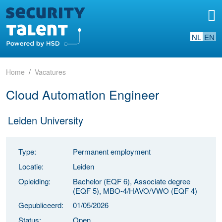
NL
EN
Home
Vacatures
Cloud Automation Engineer
Leiden University
Type:
Permanent employment
Locatie:
Leiden
Opleiding:
Bachelor (EQF 6), Associate degree
(EQF 5), MBO-4/HAVO/VWO (EQF 4)
Gepubliceerd:
01/05/2026
Status:
Open