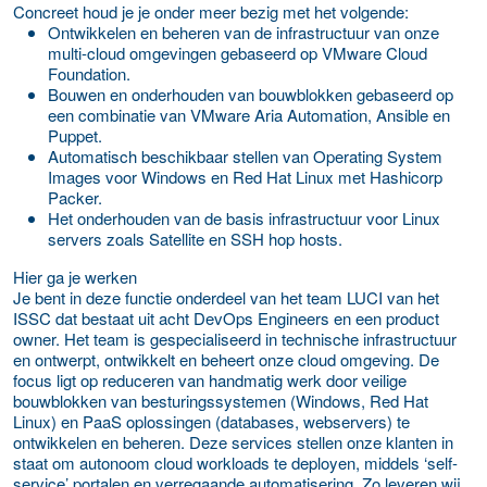
Concreet houd je je onder meer bezig met het volgende:
Ontwikkelen en beheren van de infrastructuur van onze
multi-cloud omgevingen gebaseerd op VMware Cloud
Foundation.
Bouwen en onderhouden van bouwblokken gebaseerd op
een combinatie van VMware Aria Automation, Ansible en
Puppet.
Automatisch beschikbaar stellen van Operating System
Images voor Windows en Red Hat Linux met Hashicorp
Packer.
Het onderhouden van de basis infrastructuur voor Linux
servers zoals Satellite en SSH hop hosts.
Hier ga je werken
Je bent in deze functie onderdeel van het team LUCI van het
ISSC dat bestaat uit acht DevOps Engineers en een product
owner. Het team is gespecialiseerd in technische infrastructuur
en ontwerpt, ontwikkelt en beheert onze cloud omgeving. De
focus ligt op reduceren van handmatig werk door veilige
bouwblokken van besturingssystemen (Windows, Red Hat
Linux) en PaaS oplossingen (databases, webservers) te
ontwikkelen en beheren. Deze services stellen onze klanten in
staat om autonoom cloud workloads te deployen, middels ‘self-
service’ portalen en verregaande automatisering. Zo leveren wij