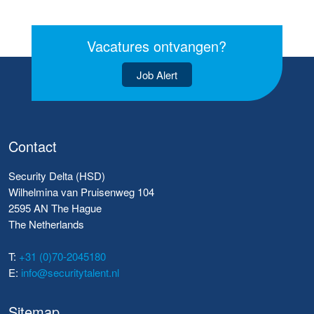
Vacatures ontvangen?
Job Alert
Contact
Security Delta (HSD)
Wilhelmina van Pruisenweg 104
2595 AN The Hague
The Netherlands
T:
+31 (0)70-2045180
E:
info@securitytalent.nl
Sitemap