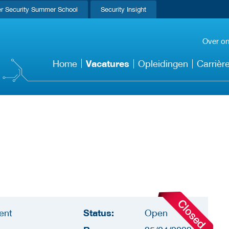
r Security Summer School
Security Insight
Over o
Vacatures
Home
Opleidingen
Carrièr
Status:
ent
Open