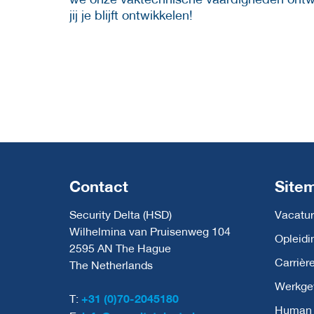
jij je blijft ontwikkelen!
Contact
Site
Security Delta (HSD)
Vacatur
Wilhelmina van Pruisenweg 104
Opleidi
2595 AN The Hague
Carrièr
The Netherlands
Werkge
T:
+31 (0)70-2045180
Human C