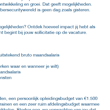
ontwikkeling en groei. Dat geeft mogelijkheden.
bersecuritywereld is geen dag zoals gisteren.
ogelijkheden? Ontdek hoeveel impact jij hebt als
 begint bij jouw sollicitatie op de vacature.
 uitstekend bruto maandsalaris
ken waar en wanneer je wilt)
andsalaris
ensten
en, een persoonlijk opleidingsbudget van €1.500
t trainen en een zeer ruim afdelingsbudget waarmee
kkelen. Sterker nog, we verwachten van jou dat