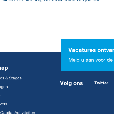
Vacatures ontva
Meld u aan voor de 
map
es & Stages
Volg ons
Twitter
ngen
e
vers
apital Activiteiten