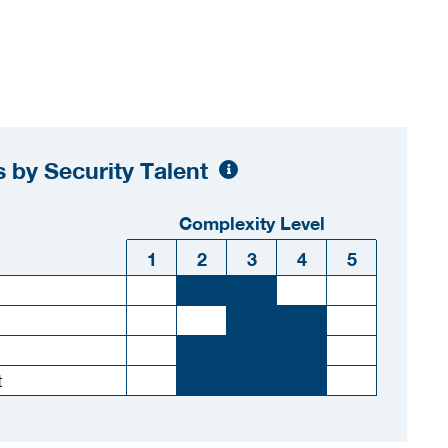
 by Security Talent
Complexity Level
1
2
3
4
5
t