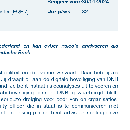
Reageer voor:
30/01/2024
Uur p/wk:
ster (EQF 7)
32
ederland en kan cyber risico’s analyseren als
landsche Bank.
abiliteit en duurzame welvaart. Daar heb jij als
 Jij draagt bij aan de digitale beveiliging van DNB
d. Je bent instaat risicoanalyses uit te voeren en
atiebeveiliging binnen DNB gewaarborgd blijft.
erieuze dreiging voor bedrijven en organisaties.
ity officer die in staat is te communiceren met
t de linking-pin en bent adviseur richting deze