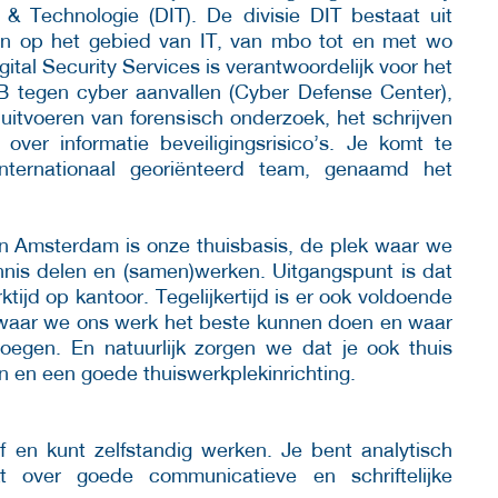
 & Technologie (DIT). De divisie DIT bestaat uit
ten op het gebied van IT, van mbo tot en met wo
igital Security Services is verantwoordelijk voor het
B tegen cyber aanvallen (Cyber Defense Center),
t uitvoeren van forensisch onderzoek, het schrijven
ver informatie beveiligingsrisico’s. Je komt te
nternationaal georiënteerd team, genaamd het
n Amsterdam is onze thuisbasis, de plek waar we
nis delen en (samen)werken. Uitgangspunt is dat
ktijd op kantoor. Tegelijkertijd is er ook voldoende
n waar we ons werk het beste kunnen doen en waar
egen. En natuurlijk zorgen we dat je ook thuis
n en een goede thuiswerkplekinrichting.
tief en kunt zelfstandig werken. Je bent analytisch
t over goede communicatieve en schriftelijke