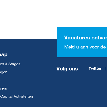
Vacatures ontva
Meld u aan voor de 
map
es & Stages
Volg ons
Twitter
ngen
e
vers
apital Activiteiten