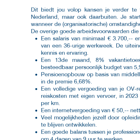
Dit biedt jou volop kansen je verder te
Nederland, maar ook daarbuiten. Je start
wanneer de (organisatorische) omstandighede
De overige goede arbeidsvoorwaarden die h
Een salaris van minimaal € 3.700,-- 
van een 36-urige werkweek. De uiteinde
kennis en ervaring.
Een 13de maand, 8% vakantietoes
besteedbaar persoonlijk budget van 5,
Pensioenopbouw op basis van middello
in de premie 6,68%.
Een volledige vergoeding van je OV-r
reiskosten met eigen vervoer, in 202
per km.
Een internetvergoeding van € 50,-- ne
Veel mogelijkheden jezelf door opleidi
te blijven ontwikkelen.
Een goede balans tussen je professionel
om 4 dagen van 9 uur te werken.