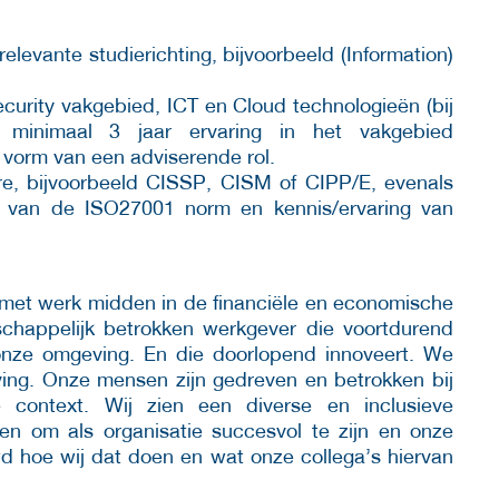
.
elevante studierichting, bijvoorbeeld (Information)
security vakgebied, ICT en Cloud technologieën (bij
n minimaal 3 jaar ervaring in het vakgebied
de vorm van een adviserende rol.
pre, bijvoorbeeld CISSP, CISM of CIPP/E, evenals
 van de ISO27001 norm en kennis/ervaring van
 met werk midden in de financiële en economische
schappelijk betrokken werkgever die voortdurend
onze omgeving. En die doorlopend innoveert. We
ving. Onze mensen zijn gedreven en betrokken bij
 context. Wij zien een diverse en inclusieve
n om als organisatie succesvol te zijn en onze
wd hoe wij dat doen en wat onze collega’s hiervan