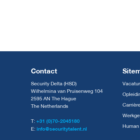
Contact
Site
Security Delta (HSD)
Vacatur
Wilhelmina van Pruisenweg 104
Opleidi
2595 AN The Hague
Carrièr
The Netherlands
Werkge
T:
+31 (0)70-2045180
Human C
E:
info@securitytalent.nl