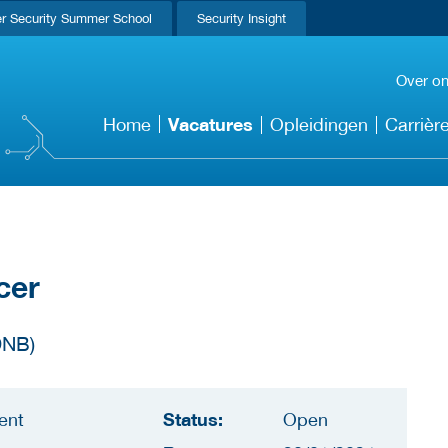
r Security Summer School
Security Insight
Over o
Vacatures
Home
Opleidingen
Carrièr
cer
DNB)
Status:
ent
Open