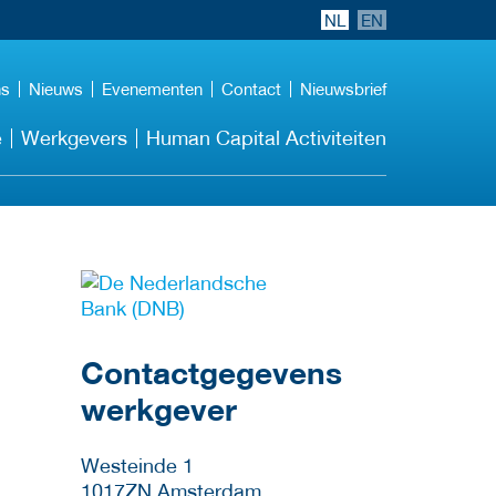
NL
EN
ns
Nieuws
Evenementen
Contact
Nieuwsbrief
e
Werkgevers
Human Capital Activiteiten
Meer werkgever
details
Contactgegevens
werkgever
Westeinde 1
1017ZN
Amsterdam