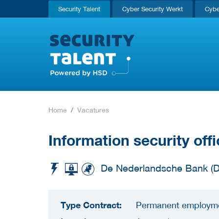
Security Talent
Cyber Security Werkt
Cybe
Home
Vacatures
Information security offi
De Nederlandsche Bank (
Type Contract:
Permanent employm