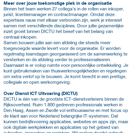
Meer over jouw toekomstige plek in de organisatie
Binnen het team werken 27 collega’s in de rollen van inkoper,
jurist, licentiemanager en contractmanager. Omdat deze
expertises nauw met elkaar verbonden zijn, werk je intensief
samen met verschillende disciplines. Door jullie gezamenlijke
inzet groeit binnen DICTU het besef van het belang van
centraal inkopen.
Samen bouwen jullie aan een afdeling die steeds meer
toegevoegde waarde levert voor de organisatie. Er worden
regelmatig teamdagen georganiseerd om de samenwerking te
versterken en de afdeling verder te professionaliseren.
Daarnaast is er volop ruimte voor persoonlijke ontwikkeling. Je
kunt gebruikmaken van thuiswerkmogelijkheden en regelingen
om extra verlof op te bouwen. Je komt terecht in een prettige,
collegiale en open werkomgeving.
Over Dienst ICT Uitvoering (DICTU)
DICTU is één van de grootste ICT-dienstverleners binnen de
Rijksoverheid. Ruim 1.800 gedreven professionals werken in
Den Haag, Assen en Zwolle vol enthousiasme en met focus op
de klant aan voor Nederland belangrijke IT-systemen. Dat
kunnen bedrijfsvoering applicaties, websites en apps zijn, maar
ook digitale werkplekken en applicaties op het gebied van
subsidies, inspecties en registers. Wij maken daarbij gebruik