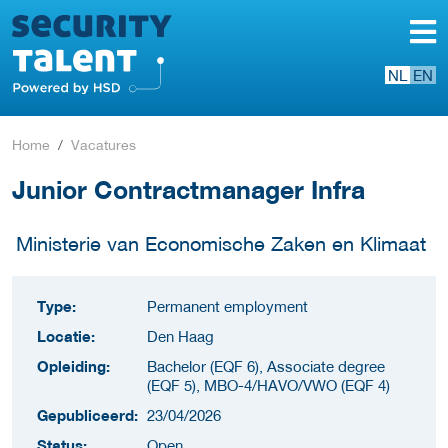
NL
EN
Home
Vacatures
Junior Contractmanager Infra
Ministerie van Economische Zaken en Klimaat
Type:
Permanent employment
Locatie:
Den Haag
Opleiding:
Bachelor (EQF 6), Associate degree
(EQF 5), MBO-4/HAVO/VWO (EQF 4)
Gepubliceerd:
23/04/2026
Status:
Open