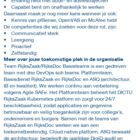
• Ervaring hebt met audit- en adviestrajecten
• Capabel bent om onafhankelijk te werken
Daarnaast maak je nog meer kans wanneer je ook:
• Kennis van pfSense, OpenVAS en McAfee hebt
De competenties die wij zoeken voor deze rol, zijn:
• Communicatief sterk
• Leergierig
• Proactief
• Zelfstandig
Meer over jouw toekomstige plek in de organisatie
Team RijksZaak/RijksDoc Basisteams is een gedreven
team met drie DevOps sub teams: Platformteam,
Basisdienst RijksZaak en RijksDoc en ASQ (architectuur,
IB en kwaliteit). We werken continu aan verbetering
volgens Agile SAFe. Het Platformteam beheert het DICTU
RijksZaak Kubernetes-platform en zorgt voor 24/7
beschikbaarheid, zodat applicaties en gegevens
betrouwbaar en veilig toegankelijk zijn voor collega’s,
ondernemers en burgers. Samen met de teams van
RijksZaak en RijksDoc werken we aan een
toekomstbestendig, Cloud native platform. ASQ bewaakt
de architectuur, begeleidt de jaarlijkse DigiD-audit en