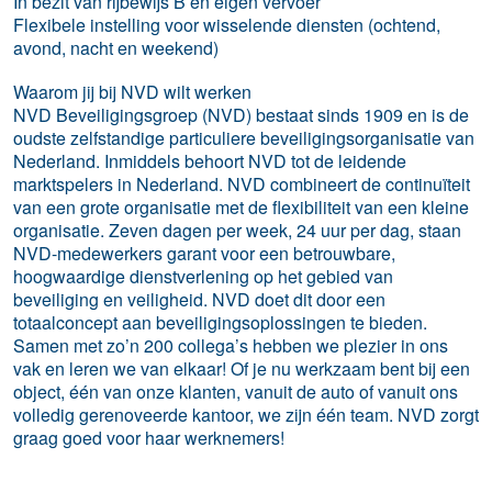
In bezit van rijbewijs B en eigen vervoer
Flexibele instelling voor wisselende diensten (ochtend,
avond, nacht en weekend)
Waarom jij bij NVD
wilt werken
NVD Beveiligingsgroep (NVD) bestaat sinds 1909 en is de
oudste zelfstandige particuliere beveiligingsorganisatie van
Nederland. Inmiddels behoort NVD tot de leidende
marktspelers in Nederland. NVD combineert de continuïteit
van een grote organisatie met de flexibiliteit van een kleine
organisatie. Zeven dagen per week, 24 uur per dag, staan
NVD-medewerkers garant voor een betrouwbare,
hoogwaardige dienstverlening op het gebied van
beveiliging en veiligheid. NVD doet dit door een
totaalconcept aan beveiligingsoplossingen te bieden.
Samen met zo’n 200 collega’s hebben we plezier in ons
vak en leren we van elkaar! Of je nu werkzaam bent bij een
object, één van onze klanten, vanuit de auto of vanuit ons
volledig gerenoveerde kantoor, we zijn één team. NVD zorgt
graag goed voor haar werknemers!