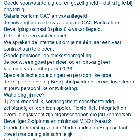
Goede voorwaarden, groei en gezelligheid – dat krijg je bij
ons terug
Salaris conform CAO en vakantiegeld
Je ontvangt een salaris volgens de CAO Particuliere
Beveiliging (schaal 3) plus 8% vakantiegeld.
Uitzicht op een vast contract
We spreken de intentie uit om je na één jaar een vast
contract aan te bieden.
Goede pensioen- en reiskostenregeling
Je bouwt een goed pensioen op en ontvangt een
kilometervergoeding van €0,23.
Specialistische opleidingen en persoonlijke groei
Je krijgt de opleiding Bedrijfshulpverlener en we investeren
in jouw persoonlijke ontwikkeling.
Wat breng jij mee?
Jij bent vriendelijk, servicegericht, stressbestendig,
zelfstandig en een teamspeler. Flexibiliteit, integriteit en
overtuigingskracht zijn eigenschappen die jou kenmerken.
Beveiliger 2-diploma en minimaal MBO niveau 2
Goede beheersing van de Nederlandse en Engelse taal,
zowel mondeling als schriftelijk.