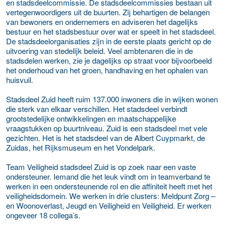
en stadsdeelcommissie. De stadsdeelcommissies bestaan uit
vertegenwoordigers uit de buurten. Zij behartigen de belangen
van bewoners en ondernemers en adviseren het dagelijks
bestuur en het stadsbestuur over wat er speelt in het stadsdeel.
De stadsdeelorganisaties zijn in de eerste plaats gericht op de
uitvoering van stedelijk beleid. Veel ambtenaren die in de
stadsdelen werken, zie je dagelijks op straat voor bijvoorbeeld
het onderhoud van het groen, handhaving en het ophalen van
huisvuil.
Stadsdeel Zuid heeft ruim 137.000 inwoners die in wijken wonen
die sterk van elkaar verschillen. Het stadsdeel verbindt
grootstedelijke ontwikkelingen en maatschappelijke
vraagstukken op buurtniveau. Zuid is een stadsdeel met vele
gezichten. Het is het stadsdeel van de Albert Cuypmarkt, de
Zuidas, het Rijksmuseum en het Vondelpark.
Team Veiligheid stadsdeel Zuid is op zoek naar een vaste
ondersteuner. Iemand die het leuk vindt om in teamverband te
werken in een ondersteunende rol en die affiniteit heeft met het
veiligheidsdomein. We werken in drie clusters: Meldpunt Zorg –
en Woonoverlast, Jeugd en Veiligheid en Veiligheid. Er werken
ongeveer 18 collega’s.