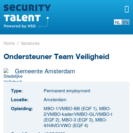
NL
EN
Home
Vacatures
Ondersteuner Team Veiligheid
Gemeente Amsterdam
Permanent employment
Type:
Amsterdam
Locatie:
MBO-1/VMBO-BB (EQF 1), MBO-
Opleiding:
2/VMBO-kader/VMBO-GL/VMBO-t
(EQF 2), MBO-3 (EQF 3), MBO-
4/HAVO/VWO (EQF 4)