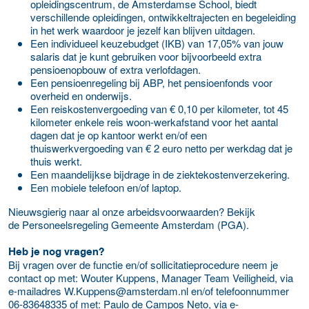
opleidingscentrum, de Amsterdamse School, biedt
verschillende opleidingen, ontwikkeltrajecten en begeleiding
in het werk waardoor je jezelf kan blijven uitdagen.
Een individueel keuzebudget (IKB) van 17,05% van jouw
salaris dat je kunt gebruiken voor bijvoorbeeld extra
pensioenopbouw of extra verlofdagen.
Een pensioenregeling bij ABP, het pensioenfonds voor
overheid en onderwijs.
Een reiskostenvergoeding van € 0,10 per kilometer, tot 45
kilometer enkele reis woon-werkafstand voor het aantal
dagen dat je op kantoor werkt en/of een
thuiswerkvergoeding van € 2 euro netto per werkdag dat je
thuis werkt.
Een maandelijkse bijdrage in de ziektekostenverzekering.
Een mobiele telefoon en/of laptop.
Nieuwsgierig naar al onze arbeidsvoorwaarden? Bekijk
de Personeelsregeling Gemeente Amsterdam (PGA).
Heb je nog vragen?
Bij vragen over de functie en/of sollicitatieprocedure neem je
contact op met: Wouter Kuppens, Manager Team Veiligheid, via
e-mailadres W.Kuppens@amsterdam.nl en/of telefoonnummer
06-83648335 of met: Paulo de Campos Neto, via e-