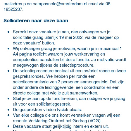
mailadres
p.de.camposneto@amsterdam.nl en/of via 06-
18525237.
Solliciteren naar deze baan
Spreekt deze vacature je aan, dan ontvangen we je
sollicitatie graag uiterlijk 19 mei 2022, via de ‘reageer op
deze vacature’ button.
Wij ontvangen graag je motivatie, waarin je in maximaal 1
A4 pagina toelicht waarom jouw werkervaring en
competenties aansluiten bij deze functie. Je motivatie wordt
meegewogen tijdens de selectieprocedure.
De selectieprocedure bestaat uit een cv/brief ronde en twee
gespreksrondes. We hebben per ronde een
selectiecommissie van 3 personen samengesteld. Dat zijn
onder andere de leidinggevende, een coördinator en een
directe collega met wie je zult samenwerken.
Sluit je cv aan op de functie-eisen, dan nodigen we je graag
uit voor een sollicitatiegesprek.
De gesprekken vinden fysiek plaats.
Van elke collega die ons komt versterken vragen wij een
recente Verklaring Omtrent het Gedrag (VOG).
Deze vacature staat gelijktijdig intern en extern uit.