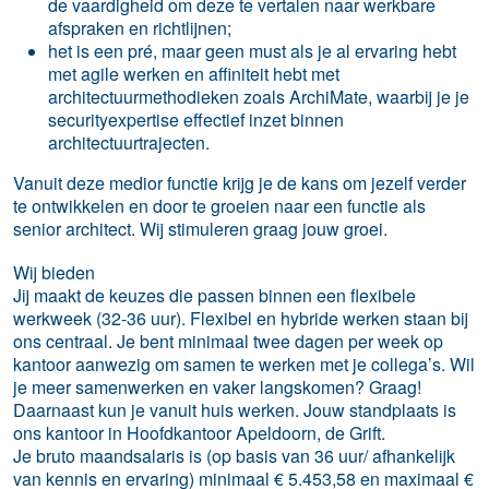
de vaardigheid om deze te vertalen naar werkbare
afspraken en richtlijnen;
het is een pré, maar geen must als je al ervaring hebt
met agile werken en affiniteit hebt met
architectuurmethodieken zoals ArchiMate, waarbij je je
securityexpertise effectief inzet binnen
architectuurtrajecten.
Vanuit deze medior functie krijg je de kans om jezelf verder
te ontwikkelen en door te groeien naar een functie als
senior architect. Wij stimuleren graag jouw groei.
Wij bieden
Jij maakt de keuzes die passen binnen een flexibele
werkweek (32-36 uur). Flexibel en hybride werken staan bij
ons centraal. Je bent minimaal twee dagen per week op
kantoor aanwezig om samen te werken met je collega’s. Wil
je meer samenwerken en vaker langskomen? Graag!
Daarnaast kun je vanuit huis werken. Jouw standplaats is
ons kantoor in Hoofdkantoor Apeldoorn, de Grift.
Je bruto maandsalaris is (op basis van 36 uur/ afhankelijk
van kennis en ervaring) minimaal € 5.453,58 en maximaal €