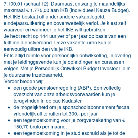
7.100,01 (schaal 12). Daarnaast ontvang je maandelijks
maximaal € 1.775,00 aan IKB (Individueel Keuze Budget).
Het IKB bestaat uit onder andere vakantiegeld,
eindejaarsuitkering en bovenwettelijk verlof. Je kiest zelf
waarvoor en wanneer je het IKB wilt gebruiken.
Je hebt recht op 144 uur verlof per jaar op basis van een
fulltime dienstverband. Deze vakantie-uren kun je
eenvoudig uitbreiden via je IKB.
Er is altijd ruimte voor persoonlijke ontwikkeling, in overleg
met je leidinggevende kun je opleidingen en cursussen
volgen. Met je Persoonlijk Ontwikkel Budget investeer je in
je duurzame inzetbaarheid.
Verder bieden wij:
een goede pensioenregeling (ABP). Een volledig
overzicht van onze arbeidsvoorwaarden kun je
terugvinden in de cao Kadaster.
de mogelijkheid om je sportschoolabonnement fiscaal
vriendelijk uit te ruilen tot 300,- per jaar.
een tegemoetkoming voor je zorgverzekering van €
150,70 bruto per maand.
een tegemoetkoming in je studieschuld als je tot de