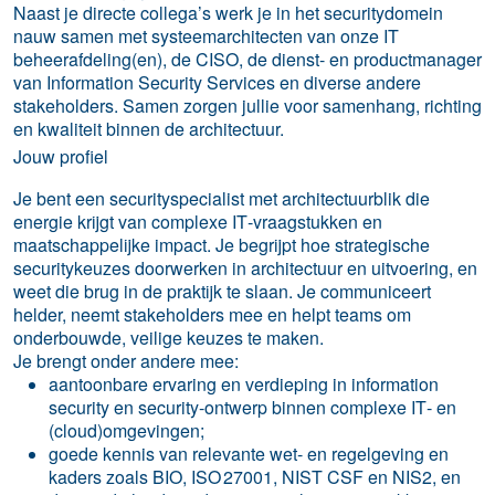
Naast je directe collega’s werk je in het securitydomein
nauw samen met systeemarchitecten van onze IT
beheerafdeling(en), de CISO, de dienst- en productmanager
van Information Security Services en diverse andere
stakeholders. Samen zorgen jullie voor samenhang, richting
en kwaliteit binnen de architectuur.
Jouw profiel
Je bent een securityspecialist met architectuurblik die
energie krijgt van complexe IT‑vraagstukken en
maatschappelijke impact. Je begrijpt hoe strategische
securitykeuzes doorwerken in architectuur en uitvoering, en
weet die brug in de praktijk te slaan. Je communiceert
helder, neemt stakeholders mee en helpt teams om
onderbouwde, veilige keuzes te maken.
Je brengt onder andere mee:
aantoonbare ervaring en verdieping in information
security en security‑ontwerp binnen complexe IT‑ en
(cloud)omgevingen;
goede kennis van relevante wet- en regelgeving en
kaders zoals BIO, ISO 27001, NIST CSF en NIS2, en