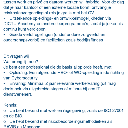
tussen werk en privé en daarom werken wij hybride. Voor de dag
dat je naar kantoor of een externe locatie komt, ontvang je
reiskostenvergoeding of reis je gratis met het OV
• Uitstekende opleidings- en ontwikkelmogelijkheden via
DICTU Academy en andere leerprogramma’s, zodat je je kennis
continu kunt verdiepen
• Goede verlofregelingen (onder andere zorgverlof en
ouderschapsverlof) en faciliteiten zoals bedrijfsfitness
Dit vragen wij
Wat breng jij mee?
Je bent een professional die de basis al op orde heeft, met:
• Opleiding: Een afgeronde HBO- of WO-opleiding in de richting
van Cybersecurity.
• Ervaring: Minimaal 2 jaar relevante werkervaring (dit mag
deels ook via uitgebreide stages of minors bij een IT-
dienstverlener).
Kennis:
o Je bent bekend met wet- en regelgeving, zoals de ISO 27001
en de BIO.
o Je hebt bekend met risicobeoordelingsmethodieken als
RAVIB en Mapgood.