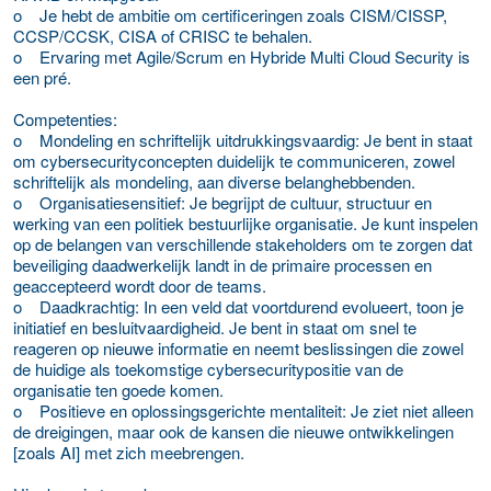
o Je hebt de ambitie om certificeringen zoals CISM/CISSP,
CCSP/CCSK, CISA of CRISC te behalen.
o Ervaring met Agile/Scrum en Hybride Multi Cloud Security is
een pré.
Competenties:
o Mondeling en schriftelijk uitdrukkingsvaardig: Je bent in staat
om cybersecurityconcepten duidelijk te communiceren, zowel
schriftelijk als mondeling, aan diverse belanghebbenden.
o Organisatiesensitief: Je begrijpt de cultuur, structuur en
werking van een politiek bestuurlijke organisatie. Je kunt inspelen
op de belangen van verschillende stakeholders om te zorgen dat
beveiliging daadwerkelijk landt in de primaire processen en
geaccepteerd wordt door de teams.
o Daadkrachtig: In een veld dat voortdurend evolueert, toon je
initiatief en besluitvaardigheid. Je bent in staat om snel te
reageren op nieuwe informatie en neemt beslissingen die zowel
de huidige als toekomstige cybersecuritypositie van de
organisatie ten goede komen.
o Positieve en oplossingsgerichte mentaliteit: Je ziet niet alleen
de dreigingen, maar ook de kansen die nieuwe ontwikkelingen
[zoals AI] met zich meebrengen.