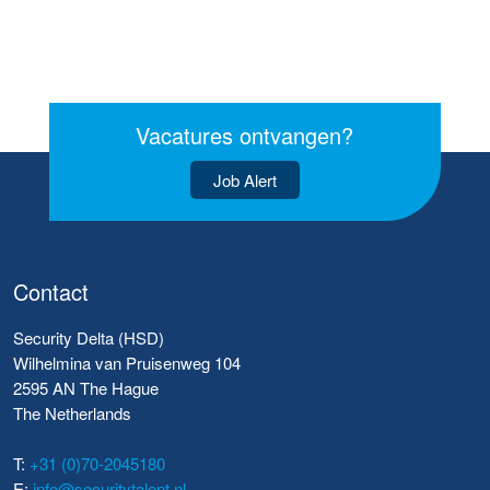
Vacatures ontvangen?
Job Alert
Contact
Security Delta (HSD)
Wilhelmina van Pruisenweg 104
2595 AN The Hague
The Netherlands
T:
+31 (0)70-2045180
E:
info@securitytalent.nl