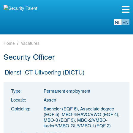
NL
EN
Home
Vacatures
Security Officer
Dienst ICT Uitvoering (DICTU)
Type:
Permanent employment
Locatie:
Assen
Opleiding:
Bachelor (EQF 6), Associate degree
(EQF 5), MBO-4/HAVO/VWO (EQF 4),
MBO-3 (EQF 3), MBO-2/VMBO-
kader/VMBO-GL/VMBO-t (EQF 2)