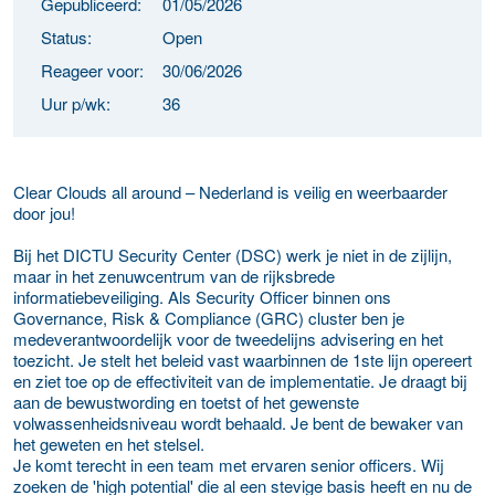
Gepubliceerd:
01/05/2026
Status:
Open
Reageer voor:
30/06/2026
Uur p/wk:
36
Clear Clouds all around – Nederland is veilig en weerbaarder
door jou!
Bij het DICTU Security Center (DSC) werk je niet in de zijlijn,
maar in het zenuwcentrum van de rijksbrede
informatiebeveiliging. Als Security Officer binnen ons
Governance, Risk & Compliance (GRC) cluster ben je
medeverantwoordelijk voor de tweedelijns advisering en het
toezicht. Je stelt het beleid vast waarbinnen de 1ste lijn opereert
en ziet toe op de effectiviteit van de implementatie. Je draagt bij
aan de bewustwording en toetst of het gewenste
volwassenheidsniveau wordt behaald. Je bent de bewaker van
het geweten en het stelsel.
Je komt terecht in een team met ervaren senior officers. Wij
zoeken de 'high potential' die al een stevige basis heeft en nu de