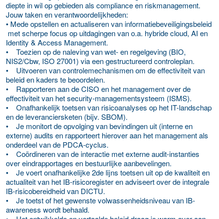
diepte in wil op gebieden als compliance en riskmanagement.
Jouw taken en verantwoordelijkheden:
• Mede opstellen en actualiseren van informatiebeveiligingsbeleid
met scherpe focus op uitdagingen van o.a. hybride cloud, AI en
Identity & Access Management.
• Toezien op de naleving van wet- en regelgeving (BIO,
NIS2/Cbw, ISO 27001) via een gestructureerd controleplan.
• Uitvoeren van controlemechanismen om de effectiviteit van
beleid en kaders te beoordelen.
• Rapporteren aan de CISO en het management over de
effectiviteit van het security-managementsysteem (ISMS).
• Onafhankelijk toetsen van risicoanalyses op het IT-landschap
en de leveranciersketen (bijv. SBOM).
• Je monitort de opvolging van bevindingen uit (interne en
externe) audits en rapporteert hierover aan het management als
onderdeel van de PDCA-cyclus.
• Coördineren van de interactie met externe audit-instanties
over eindrapportages en bestuurlijke aanbevelingen.
• Je voert onafhankelijke 2de lijns toetsen uit op de kwaliteit en
actualiteit van het IB-risicoregister en adviseert over de integrale
IB-risicobereidheid van DICTU.
• Je toetst of het gewenste volwassenheidsniveau van IB-
awareness wordt behaald.
• Het ontwikkelde en vertaalde beleid draag je warm over aan