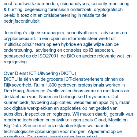
post- auditwerkzaamheden, risicoanalyses, security monitoring
& hunting, begeleiding forensisch onderzoek, cryptografisch
beleid & toezicht en crisisbeheersing in relatie tot de
bedrijfscontinuiteit.
Je collega’s zijn riskmanagers, securityofficers, -adviseurs en
cryptospecialist. In een open en informele sfeer werkt dit
multidisciplinair team op een hybride en agile wijze aan de
ondersteuning, advisering en controles op IB aspecten,
gebaseerd op de ISO27001, de BIO en andere relevante wet- en
regelgeving.
Over Dienst ICT Uitvoering (DICTU)
DICTU is één van de grootste ICT-dienstverleners binnen de
Rijksoverheid. Ruim 1.800 gedreven professionals werken in
Den Haag, Assen en Zwolle vol enthousiasme en met focus op
de klant aan voor Nederland belangrijke IT-systemen. Dat
kunnen bedrijfsvoering applicaties, websites en apps zijn, maar
ook digitale werkplekken en applicaties op het gebied van
subsidies, inspecties en registers. Wij maken daarbij gebruik van
moderne technieken en ontwikkelingen zoals Cloud, Mobile en
Big Data. Samen met onze klanten kijken we naar de
technologische oplossingen voor morgen. Afgestemd op de
gebruikers. En continu inspelend op innovaties!