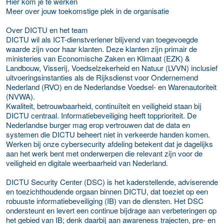
Hier kom je te werken
Meer over jouw toekomstige plek in de organisatie
Over DICTU en het team
DICTU wil als ICT-dienstverlener blijvend van toegevoegde
waarde zijn voor haar klanten. Deze klanten zijn primair de
ministeries van Economische Zaken en Klimaat (EZK) &
Landbouw, Visserij, Voedselzekerheid en Natuur (LVVN) inclusief
uitvoeringsinstanties als de Rijksdienst voor Ondernemend
Nederland (RVO) en de Nederlandse Voedsel- en Warenautoriteit
(NVWA).
Kwaliteit, betrouwbaarheid, continuïteit en veiligheid staan bij
DICTU centraal. Informatiebeveiliging heeft topprioriteit. De
Nederlandse burger mag erop vertrouwen dat de data en
systemen die DICTU beheert niet in verkeerde handen komen.
Werken bij onze cybersecurity afdeling betekent dat je dagelijks
aan het werk bent met onderwerpen die relevant zijn voor de
veiligheid en digitale weerbaarheid van Nederland.
DICTU Security Center (DSC) is het kaderstellende, adviserende
en toezichthoudende orgaan binnen DICTU, dat toeziet op een
robuuste informatiebeveiliging (IB) van de diensten. Het DSC
ondersteunt en levert een continue bijdrage aan verbeteringen op
het gebied van IB; denk daarbij aan awareness trajecten, pre- en