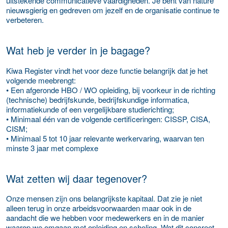
uitstekende communicatieve vaardigheden. Je bent van nature
nieuwsgierig en gedreven om jezelf en de organisatie continue te
verbeteren.
Wat heb je verder in je bagage?
Kiwa Register vindt het voor deze functie belangrijk dat je het
volgende meebrengt:
• Een afgeronde HBO / WO opleiding, bij voorkeur in de richting
(technische) bedrijfskunde, bedrijfskundige informatica,
informatiekunde of een vergelijkbare studierichting;
• Minimaal één van de volgende certificeringen: CISSP, CISA,
CISM;
• Minimaal 5 tot 10 jaar relevante werkervaring, waarvan ten
minste 3 jaar met complexe
Wat zetten wij daar tegenover?
Onze mensen zijn ons belangrijkste kapitaal. Dat zie je niet
alleen terug in onze arbeidsvoorwaarden maar ook in de
aandacht die we hebben voor medewerkers en in de manier
waarop we omgaan met opleiding en scholing. Wat dit concreet