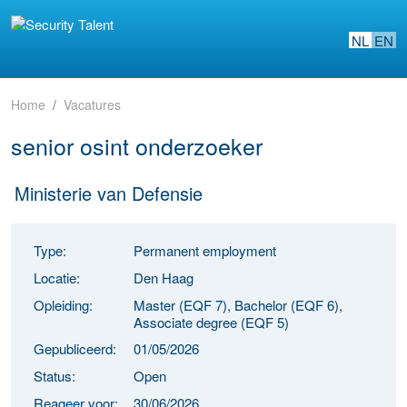
NL
EN
Home
Vacatures
senior osint onderzoeker
Ministerie van Defensie
Type:
Permanent employment
Locatie:
Den Haag
Opleiding:
Master (EQF 7), Bachelor (EQF 6),
Associate degree (EQF 5)
Gepubliceerd:
01/05/2026
Status:
Open
Reageer voor:
30/06/2026