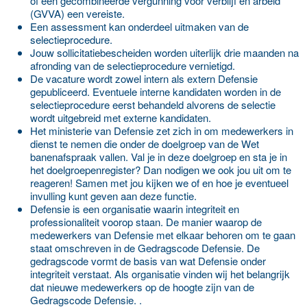
of een gecombineerde vergunning voor verblijf en arbeid
(GVVA) een vereiste.
Een assessment kan onderdeel uitmaken van de
selectieprocedure.
Jouw sollicitatiebescheiden worden uiterlijk drie maanden na
afronding van de selectieprocedure vernietigd.
De vacature wordt zowel intern als extern Defensie
gepubliceerd. Eventuele interne kandidaten worden in de
selectieprocedure eerst behandeld alvorens de selectie
wordt uitgebreid met externe kandidaten.
Het ministerie van Defensie zet zich in om medewerkers in
dienst te nemen die onder de doelgroep van de Wet
banenafspraak vallen. Val je in deze doelgroep en sta je in
het doelgroepenregister? Dan nodigen we ook jou uit om te
reageren! Samen met jou kijken we of en hoe je eventueel
invulling kunt geven aan deze functie.
Defensie is een organisatie waarin integriteit en
professionaliteit voorop staan. De manier waarop de
medewerkers van Defensie met elkaar behoren om te gaan
staat omschreven in de Gedragscode Defensie. De
gedragscode vormt de basis van wat Defensie onder
integriteit verstaat. Als organisatie vinden wij het belangrijk
dat nieuwe medewerkers op de hoogte zijn van de
Gedragscode Defensie. .