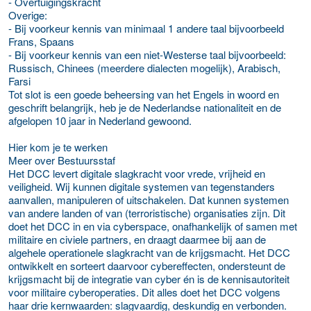
- Overtuigingskracht
Overige:
- Bij voorkeur kennis van minimaal 1 andere taal bijvoorbeeld
Frans, Spaans
- Bij voorkeur kennis van een niet-Westerse taal bijvoorbeeld:
Russisch, Chinees (meerdere dialecten mogelijk), Arabisch,
Farsi
Tot slot is een goede beheersing van het Engels in woord en
geschrift belangrijk, heb je de Nederlandse nationaliteit en de
afgelopen 10 jaar in Nederland gewoond.
Hier kom je te werken
Meer over Bestuursstaf
Het DCC levert digitale slagkracht voor vrede, vrijheid en
veiligheid. Wij kunnen digitale systemen van tegenstanders
aanvallen, manipuleren of uitschakelen. Dat kunnen systemen
van andere landen of van (terroristische) organisaties zijn. Dit
doet het DCC in en via cyberspace, onafhankelijk of samen met
militaire en civiele partners, en draagt daarmee bij aan de
algehele operationele slagkracht van de krijgsmacht. Het DCC
ontwikkelt en sorteert daarvoor cybereffecten, ondersteunt de
krijgsmacht bij de integratie van cyber én is de kennisautoriteit
voor militaire cyberoperaties. Dit alles doet het DCC volgens
haar drie kernwaarden: slagvaardig, deskundig en verbonden.