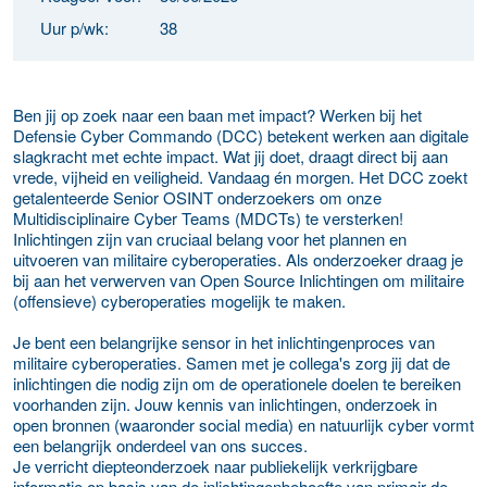
Uur p/wk:
38
Ben jij op zoek naar een baan met impact? Werken bij het
Defensie Cyber Commando (DCC) betekent werken aan digitale
slagkracht met echte impact. Wat jij doet, draagt direct bij aan
vrede, vijheid en veiligheid. Vandaag én morgen. Het DCC zoekt
getalenteerde Senior OSINT onderzoekers om onze
Multidisciplinaire Cyber Teams (MDCTs) te versterken!
Inlichtingen zijn van cruciaal belang voor het plannen en
uitvoeren van militaire cyberoperaties. Als onderzoeker draag je
bij aan het verwerven van Open Source Inlichtingen om militaire
(offensieve) cyberoperaties mogelijk te maken.
Je bent een belangrijke sensor in het inlichtingenproces van
militaire cyberoperaties. Samen met je collega's zorg jij dat de
inlichtingen die nodig zijn om de operationele doelen te bereiken
voorhanden zijn. Jouw kennis van inlichtingen, onderzoek in
open bronnen (waaronder social media) en natuurlijk cyber vormt
een belangrijk onderdeel van ons succes.
Je verricht diepteonderzoek naar publiekelijk verkrijgbare
informatie op basis van de inlichtingenbehoefte van primair de