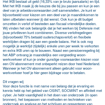
Het IKB bestaat uit geld (16,33% van je bruto jaarsalaris) en tijd.
Met het IKB maak jij de keuzes die bij jou passen en kun je een
deel van je arbeidsvoorwaarden zelf samenstellen. Je kunt er
bijvoorbeeld voor kiezen om een deel van je maandinkomen te
laten uitbetalen wanneer jij dat wenst. Ook kun je dit budget
omzetten in verlof of besteden aan fiscaal vriendelijke doelen.
Wij vinden het ook belangrijk dat je het werken bij Defensie met
jouw privéleven kunt combineren. Diverse verlofregelingen
(bijvoorbeeld 75% betaald ouderschapsverlof) en flexibele
werktijden dragen bij aan een goede balans. Het is ook nog
mogelijk je werktijd (tijdelijk) enkele uren per week te verkorten
en extra IKB uren op te bouwen. Naast een pensioenregeling bij
het ABP ontvang je maandelijks een vergoeding woon-
werkverkeer of kun je onder gunstige voorwaarden kiezen voor
een OV-abonnement met onbeperkt reizen door heel Nederland.
Wanneer je het OV-abonnement alleen gebruikt voor woon-
werkverkeer hoef je hier geen bijdrage voor te betalen.
Dit vragen wij
Voor deze functie is met name van belang dat je ervaring en
kennis hebt op het gebied van OSINT, SOCMINT en affiniteit met
cyber. Je hebt vaardigheid in het doen van onderzoek (in open
bronnen), het toepassen van methoden en technieken van
onderzoek en analyse en het schrijven en presenteren van