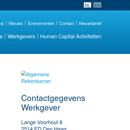
NL
EN
ns
Nieuws
Evenementen
Contact
Nieuwsbrief
re
Werkgevers
Human Capital Activiteiten
ga naar website
Contactgegevens
Werkgever
Lange Voorhout 8
2514 ED
Den Haag