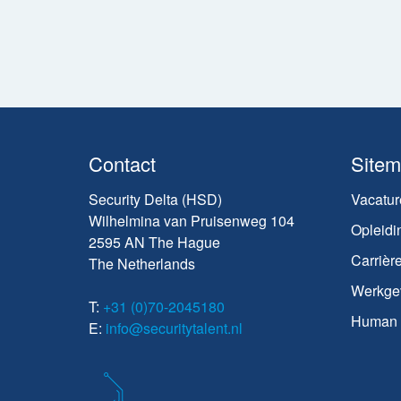
Contact
Site
Security Delta (HSD)
Vacatur
Wilhelmina van Pruisenweg 104
Opleidi
2595 AN The Hague
Carrièr
The Netherlands
Werkge
T:
+31 (0)70-2045180
Human C
E:
info@securitytalent.nl