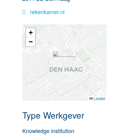
rekenkamer.nl
+
−
Leaflet
Type Werkgever
Knowledge institution