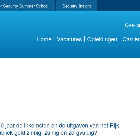
r Security Summer School
Security Insight
Over o
Home
Vacatures
Opleidingen
Carriè
 jaar de inkomsten en de uitgaven van het Rijk.
bliek geld zinnig, zuinig en zorgvuldig?