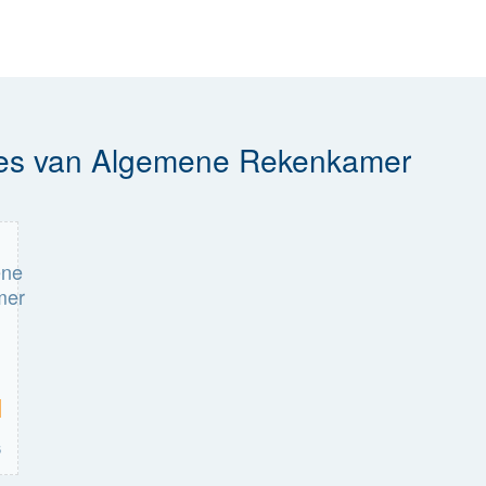
ges van Algemene Rekenkamer
m
6