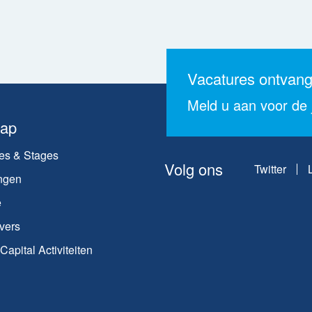
Vacatures ontvan
Meld u aan voor de j
map
es & Stages
Volg ons
Twitter
ngen
e
vers
apital Activiteiten