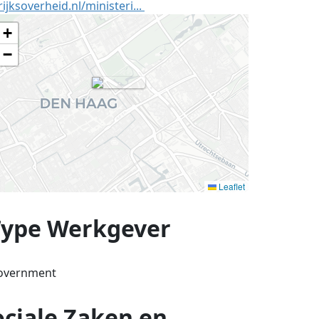
rijksoverheid.nl/ministeri...
+
−
Leaflet
Type Werkgever
overnment
ociale Zaken en