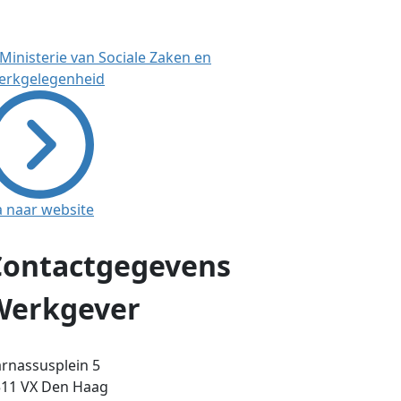
a naar website
Contactgegevens
Werkgever
rnassusplein 5
11 VX
Den Haag