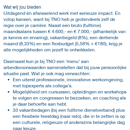
Wat wij jou bieden
Uitdagend én afwisselend werk met serieuze impact. En
volop kansen, want bij TNO heb je grotendeels zelf de
regie over je carrière. Naast een bruto (fulltime)
maandsalaris tussen € 4.600,- en € 7.000,- (afhankelijk van
je kennis en ervaring), vakantiegeld (8%), een dertiende
maand (8,33%) en een flexbudget (5,58% + €180), krijg je
alle mogelijkheden om jezelf te ontwikkelen.
Daarnaast kun je bij TNO een ‘menu’ aan
arbeidsvoorwaarden samenstellen dat bij jouw persoonlijke
situatie past. Wat je ook mag verwachten:
Een uiterst professionele, innovatieve werkomgeving,
met topexperts als collega’s.
Mogelijkheid om cursussen, opleidingen en workshops
te volgen en congressen te bezoeken, en coaching als
je daar behoefte aan hebt.
33 vakantiedagen (bij een fulltime dienstverband) plus
een flexibele feestdag (naar rato), die in te zetten is op
een culturele, religieuze of anderszins belangrijke dag
naar keuze.