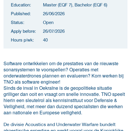
Education:
Master (EQF 7), Bachelor (EQF 6)
Published:
26/06/2026
Status:
Open
Apply before:
26/07/2026
Hours p/wk:
40
Software ontwikkelen om de prestaties van de nieuwste
sonarsystemen te voorspellen? Operaties met
onderwaterdrones plannen en evalueren? Kom werken bij
TNO als software engineer!
Sinds de inval in Oekraïne is de geopolitieke situatie
grilliger dan ooit en vraagt om snelle innovatie. TNO speelt
hierin een sleutelrol als kennisinstituut voor Defensie &
Veiligheid, met meer dan duizend specialisten die werken
aan nationale en Europese veiligheid.
De divisie Acoustics and Underwater Warfare bundelt
akoestische expertise en werkt vooral voor de Koninklijke