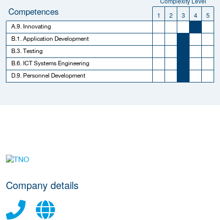
Complexity Level
Competences
1
2
3
4
5
A.9. Innovating
B.1. Application Development
B.3. Testing
B.6. ICT Systems Engineering
D.9. Personnel Development
More Employer Details
Company details