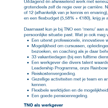
Uitdagend én afwisselend werk met serieuz
grotendeels zelf de regie over je carrière. 
of 12 (afhankelijk van je kennis en ervarin
en een flexbudget (5,58% + €180), krijg je 
Daarnaast kun je bij TNO een ‘menu’ aan 
persoonlijke situatie past. Wat je ook mag
Een uiterst professionele, innovatieve
Mogelijkheid om cursussen, opleidinge
bezoeken, en coaching als je daar beh
33 vakantiedagen (bij een fulltime dien
Een werkgever die divers talent waardee
Leadership Programma, onze Rainbow C
Reiskostenvergoeding.
Gezellige activiteiten met je team en 
kennen.
Flexibele werktijden en de mogelijkhei
Een goede pensioenregeling.
TNO als werkgever