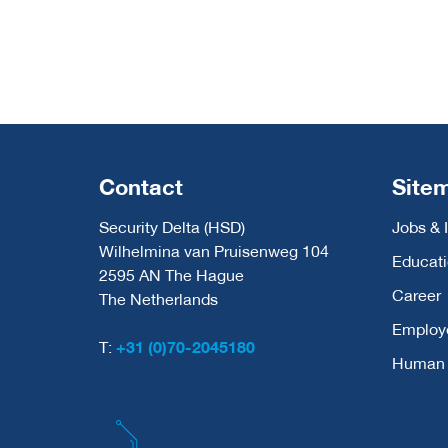
Contact
Site
Security Delta (HSD)
Jobs & 
Wilhelmina van Pruisenweg 104
Educat
2595 AN The Hague
Career
The Netherlands
Employ
T:
+31 (0)70-2045180
Human C