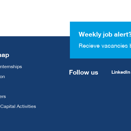
Weekly job alert
Recieve vacancies 
map
Internships
Follow us
LinkedIn
ion
ers
apital Activities