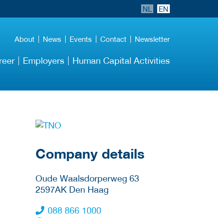
NL
EN
About
News
Events
Contact
Newsletter
reer
Employers
Human Capital Activities
More Employer
Details
Company details
Oude Waalsdorperweg 63
2597AK
Den Haag
088 866 1000