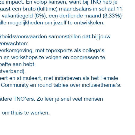
e impact. En volop kansen, want bij TNO heb je
Naast een bruto (fulltime) maandsalaris in schaal 11
g), vakantiegeld (8%), een dertiende maand (8,33%)
alle mogelijkheden om jezelf te ontwikkelen.
arbeidsvoorwaarden samenstellen dat bij jouw
 verwachten:
 werkomgeving, met topexperts als collega’s.
n en workshops te volgen en congressen te
oefte aan hebt.
stverband).
rt en stimuleert, met initiatieven als het Female
ommunity en round tables over inclusiethema’s.
andere TNO'ers. Zo leer je snel veel mensen
d om thuis te werken.