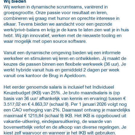
Wij bieden
Wij werken in dynamische scrumteams, variërend in
groepsgrootte. Onze passie voor resultaat en leren,
combineren wij graag met humor en oprechte interesse in
elkaar. Tevens bieden we aandacht voor een gezonde
werk/privé-balans en krijg je de kans te laten zien wat je in huis
hebt. Wij zijn innovatief, werken met de nieuwste tooling en
waar mogelijk met open source software.
Vanuit een dynamische omgeving bieden wij een informele
werksfeer en stimuleren wij leren en ontwikkelen. Jij maakt de
keuzes die passen binnen een flexibele werkweek (36 uur). Je
werkt hybride vanuit huis en gemiddeld 2 dagen per week
vanuit ons kantoor de Brug in Apeldoorn.
Het eerder genoemde salaris is inclusief het Individueel
Keuzebudget (IKB) van 25%.
Je bruto maandsalaris is (op
basis van 36 uur/ afhankelijk van kennis en ervaring) tussen €
3.517,02 en € 4.863,37 (schaal 9). Per 1 januari 2026 volgt nog
een CAO verhoging van 2%. Daarnaast ontvang je maandelijks
maximaal € 1215,84 (schaal 9) IKB. Het IKB is opgebouwd uit
vakantie-uitkering, eindejaarsuitkering, de waarde van
bovenwettelijk verlof en de afkoop van diverse regelingen. Je
kiest zelf waarvoor en wanneer je het IKB wilt gebruiken.