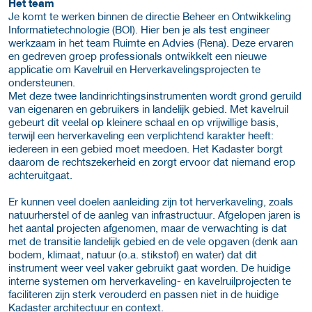
Het team
Je komt te werken binnen de directie Beheer en Ontwikkeling
Informatietechnologie (BOI). Hier ben je als test engineer
werkzaam in het team Ruimte en Advies (Rena). Deze ervaren
en gedreven groep professionals ontwikkelt een nieuwe
applicatie om Kavelruil en Herverkavelingsprojecten te
ondersteunen.
Met deze twee landinrichtingsinstrumenten wordt grond geruild
van eigenaren en gebruikers in landelijk gebied. Met kavelruil
gebeurt dit veelal op kleinere schaal en op vrijwillige basis,
terwijl een herverkaveling een verplichtend karakter heeft:
iedereen in een gebied moet meedoen. Het Kadaster borgt
daarom de rechtszekerheid en zorgt ervoor dat niemand erop
achteruitgaat.
Er kunnen veel doelen aanleiding zijn tot herverkaveling, zoals
natuurherstel of de aanleg van infrastructuur. Afgelopen jaren is
het aantal projecten afgenomen, maar de verwachting is dat
met de transitie landelijk gebied en de vele opgaven (denk aan
bodem, klimaat, natuur (o.a. stikstof) en water) dat dit
instrument weer veel vaker gebruikt gaat worden. De huidige
interne systemen om herverkaveling- en kavelruilprojecten te
faciliteren zijn sterk verouderd en passen niet in de huidige
Kadaster architectuur en context.