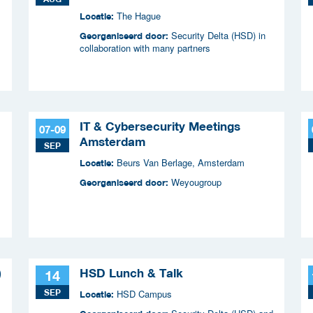
The Hague
Locatie:
Security Delta (HSD) in
Georganiseerd door:
collaboration with many partners
IT & Cybersecurity Meetings
07-09
Amsterdam
SEP
Beurs Van Berlage, Amsterdam
Locatie:
Weyougroup
Georganiseerd door:
)
HSD Lunch & Talk
14
SEP
HSD Campus
Locatie: