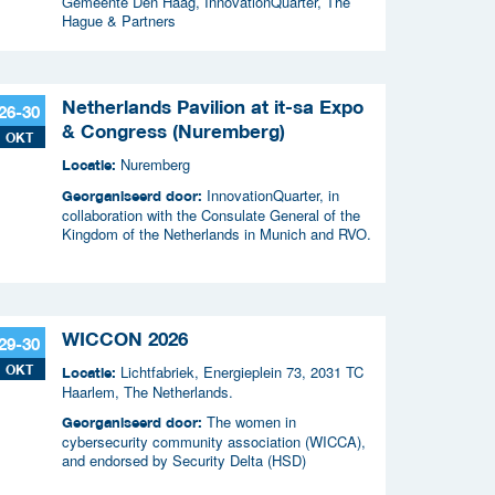
Gemeente Den Haag, InnovationQuarter, The
Hague & Partners
Netherlands Pavilion at it-sa Expo
26-30
& Congress (Nuremberg)
OKT
Nuremberg
Locatie:
InnovationQuarter, in
Georganiseerd door:
collaboration with the Consulate General of the
Kingdom of the Netherlands in Munich and RVO.
WICCON 2026
29-30
OKT
Lichtfabriek, Energieplein 73, 2031 TC
Locatie:
Haarlem, The Netherlands.
The women in
Georganiseerd door:
cybersecurity community association (WICCA),
and endorsed by Security Delta (HSD)