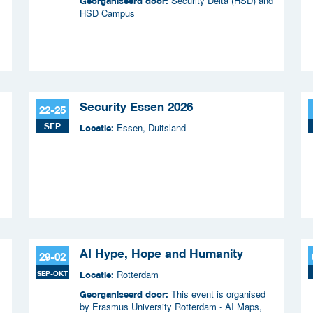
Security Delta (HSD) and
Georganiseerd door:
HSD Campus
Security Essen 2026
22-25
SEP
Essen, Duitsland
Locatie:
AI Hype, Hope and Humanity
29-02
Rotterdam
SEP-OKT
Locatie:
This event is organised
Georganiseerd door:
by Erasmus University Rotterdam - AI Maps,