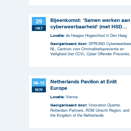
Bijeenkomst: 'Samen werken aan
29
cyberweerbaarheid' (met HSD
OKT
Café)
de Haagse Hogeschool in Den Haag
Locatie:
SPRONG Cyberweerbaa
Georganiseerd door:
NL, Centrum voor Criminaliteitspreventie en
Veiligheid (het CCV), Cyber Offender Preventio
Squad (COPS) en Security Delta (HSD),
Netherlands Pavilion at Enlit
09-12
Europe
NOV
Vienna
Locatie:
Innovation Quarter,
Georganiseerd door:
Rotterdam Partners, ROM Utrecht Region, and
the Kingdom of the Netherlands