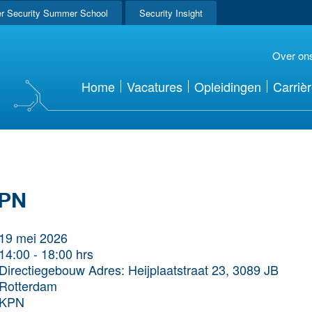
r Security Summer School
Security Insight
Over on
Home
Vacatures
Opleidingen
Carriè
KPN
19 mei 2026
14:00
-
18:00 hrs
Directiegebouw Adres: Heijplaatstraat 23, 3089 JB
Rotterdam
KPN