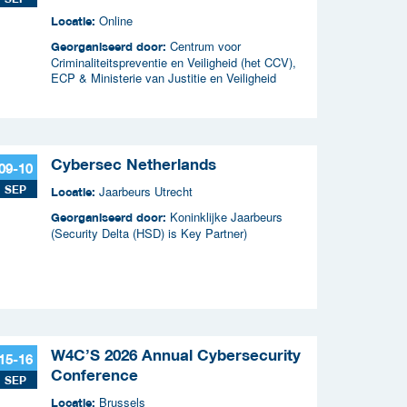
criminaliteitscampagnes
Online
Locatie:
Centrum voor
Georganiseerd door:
Criminaliteitspreventie en Veiligheid (het CCV),
ECP & Ministerie van Justitie en Veiligheid
Cybersec Netherlands
09-10
SEP
Jaarbeurs Utrecht
Locatie:
Koninklijke Jaarbeurs
Georganiseerd door:
(Security Delta (HSD) is Key Partner)
W4C’S 2026 Annual Cybersecurity
15-16
Conference
SEP
Brussels
Locatie: