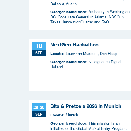
Dallas & Austin
Ambassy in Washington
Georganiseerd door:
DC, Consulate General in Atlanta, NBSO in
Texas, InnovationQuarter and RVO
NextGen Hackathon
18
SEP
Louwman Museum, Den Haag
Locatie:
NL digital en Digital
Georganiseerd door:
Holland
Bits & Pretzels 2026 in Munich
28-30
SEP
Munich
Locatie:
This mission is an
Georganiseerd door:
initiative of the Global Market Entry Program,