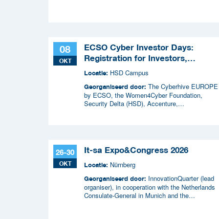
ECSO Cyber Investor Days:
08
Registration for Investors,
OKT
Integrators, and Cybersecurity
HSD Campus
Locatie:
Enthusiasts 2026
The Cyberhive EUROPE
Georganiseerd door:
by ECSO, the Women4Cyber Foundation,
Security Delta (HSD), Accenture,
InnovationQuarter, The Municipality of The
Hague, and TIN Capital.
It-sa Expo&Congress 2026
26-30
OKT
Nürnberg
Locatie:
InnovationQuarter (lead
Georganiseerd door:
organiser), in cooperation with the Netherlands
Consulate-General in Munich and the
Netherlands Enterprise Agency (RVO)