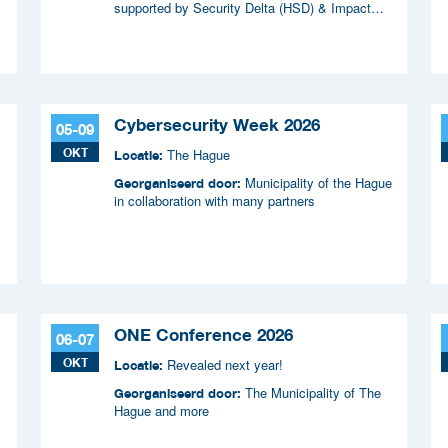
supported by Security Delta (HSD) & Impact
f
Coalitie Safety & Security
&
Cybersecurity Week 2026
05-09
OKT
The Hague
Locatie:
Municipality of the Hague
Georganiseerd door:
in collaboration with many partners
ONE Conference 2026
06-07
OKT
Revealed next year!
Locatie:
The Municipality of The
Georganiseerd door:
Hague and more