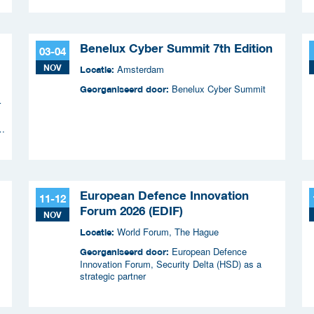
met ICTU)
Benelux Cyber Summit 7th Edition
03-04
NOV
Amsterdam
Locatie:
Benelux Cyber Summit
Georganiseerd door:
r
n
European Defence Innovation
11-12
Forum 2026 (EDIF)
NOV
World Forum, The Hague
Locatie:
European Defence
Georganiseerd door:
Innovation Forum, Security Delta (HSD) as a
strategic partner