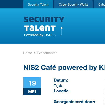
Security Talent
Cyber Security Werkt
Cybe
Home
Evenementen
NIS2 Café powered by 
Datum:
19
Tijd:
Locatie:
MEI
Georganiseerd door: