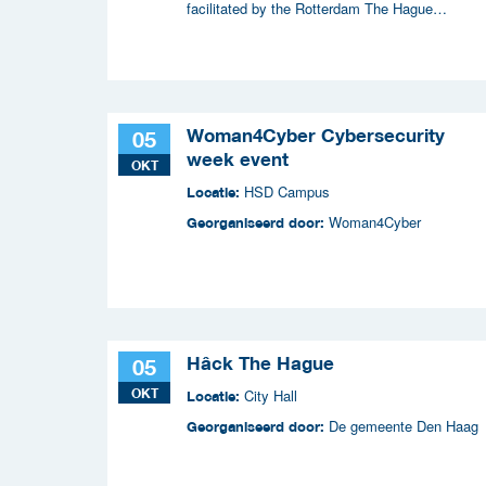
facilitated by the Rotterdam The Hague
Metropolitan Region (MRDH), the Municipality o
The Hague, InnovationQuarter, and The Hague 
Partners.
Woman4Cyber Cybersecurity
05
week event
OKT
HSD Campus
Locatie:
Woman4Cyber
Georganiseerd door:
Hâck The Hague
05
OKT
City Hall
Locatie:
De gemeente Den Haag
Georganiseerd door: