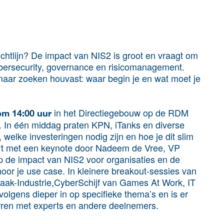
ichtlijn? De impact van NIS2 is groot en vraagt om
bersecurity, governance en risicomanagement.
 maar zoeken houvast: waar begin je en wat moet je
in het Directiegebouw op de RDM
om 14:00 uur
n. In één middag praten KPN, iTanks en diverse
 welke investeringen nodig zijn en hoe je dit slim
rt met een keynote door Nadeem de Vree, VP
op de impact van NIS2 voor organisaties en de
oor je use case. In kleinere breakout-sessies van
k-Industrie,CyberSchijf van Games At Work, IT
olgens dieper in op specifieke thema’s en is er
arren met experts en andere deelnemers.