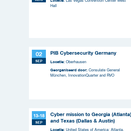
Las Vegas Convention Center West
Locatie:
Hall
PIB Cybersecurity Germany
02
SEP
Oberhausen
Locatie:
Consulate General
Georganiseerd door:
München, InnovationQuarter and RVO
Cyber mission to Georgia (Atlanta
13-18
and Texas (Dallas & Austin)
SEP
United States of America: Atlanta,
Locatie: