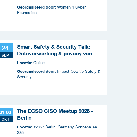
Women 4 Cyber
Georganiseerd door:
Foundation
Smart Safety & Security Talk:
24
Dataverwerking & privacy van
SEP
slimme apparaten
Online
Locatie:
Impact Coalitie Safety &
Georganiseerd door:
Security
The ECSO CISO Meetup 2026 -
01-02
Berlin
OKT
12057 Berlin, Germany Sonnenallee
Locatie:
225