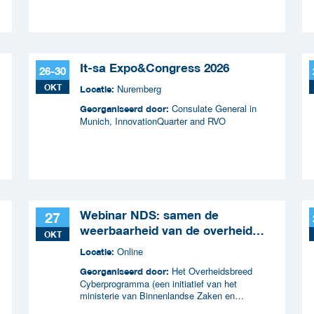
It-sa Expo&Congress 2026
26-30
OKT
Nuremberg
Locatie:
Consulate General in
Georganiseerd door:
Munich, InnovationQuarter and RVO
Webinar NDS: samen de
27
weerbaarheid van de overheid
OKT
versterken
Online
Locatie:
Het Overheidsbreed
Georganiseerd door:
Cyberprogramma (een initiatief van het
ministerie van Binnenlandse Zaken en
Koninkrijksrelaties en wordt uitgevoerd samen