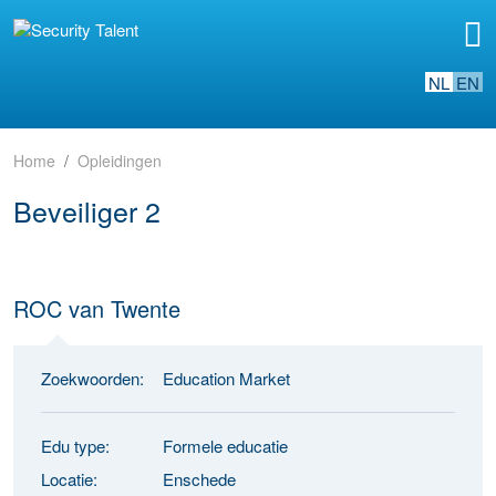
NL
EN
Home
Opleidingen
Beveiliger 2
ROC van Twente
Zoekwoorden:
Education Market
Edu type:
Formele educatie
Locatie:
Enschede