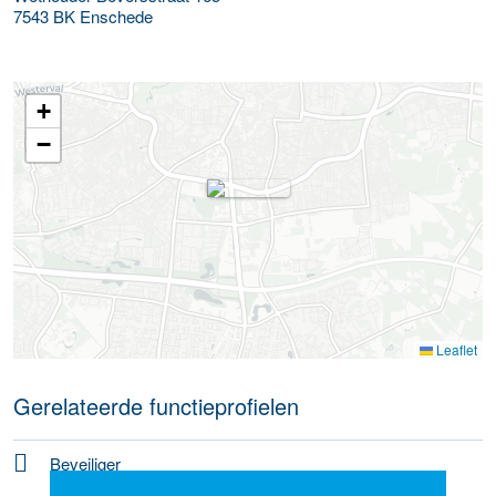
7543 BK
Enschede
+
−
Leaflet
Gerelateerde functieprofielen
Beveiliger