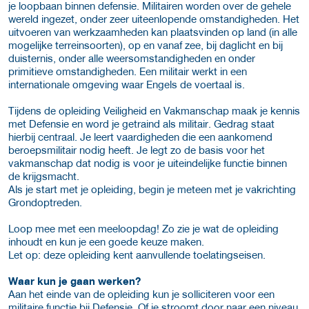
je loopbaan binnen defensie. Militairen worden over de gehele
wereld ingezet, onder zeer uiteenlopende omstandigheden. Het
uitvoeren van werkzaamheden kan plaatsvinden op land (in alle
mogelijke terreinsoorten), op en vanaf zee, bij daglicht en bij
duisternis, onder alle weersomstandigheden en onder
primitieve omstandigheden. Een militair werkt in een
internationale omgeving waar Engels de voertaal is.
Tijdens de opleiding Veiligheid en Vakmanschap maak je kennis
met Defensie en word je getraind als militair. Gedrag staat
hierbij centraal. Je leert vaardigheden die een aankomend
beroepsmilitair nodig heeft. Je legt zo de basis voor het
vakmanschap dat nodig is voor je uiteindelijke functie binnen
de krijgsmacht.
Als je start met je opleiding, begin je meteen met je vakrichting
Grondoptreden.
Loop mee met een meeloopdag! Zo zie je wat de opleiding
inhoudt en kun je een goede keuze maken.
Let op: deze opleiding kent aanvullende toelatingseisen.
Waar kun je gaan werken?
Aan het einde van de opleiding kun je solliciteren voor een
militaire functie bij Defensie. Of je stroomt door naar een niveau