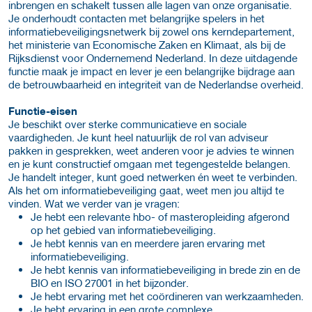
inbrengen en schakelt tussen alle lagen van onze organisatie.
Je onderhoudt contacten met belangrijke spelers in het
informatiebeveiligingsnetwerk bij zowel ons kerndepartement,
het ministerie van Economische Zaken en Klimaat, als bij de
Rijksdienst voor Ondernemend Nederland. In deze uitdagende
functie maak je impact en lever je een belangrijke bijdrage aan
de betrouwbaarheid en integriteit van de Nederlandse overheid.
Functie-eisen
Je beschikt over sterke communicatieve en sociale
vaardigheden. Je kunt heel natuurlijk de rol van adviseur
pakken in gesprekken, weet anderen voor je advies te winnen
en je kunt constructief omgaan met tegengestelde belangen.
Je handelt integer, kunt goed netwerken én weet te verbinden.
Als het om informatiebeveiliging gaat, weet men jou altijd te
vinden. Wat we verder van je vragen:
Je hebt een relevante hbo- of masteropleiding afgerond
op het gebied van informatiebeveiliging.
Je hebt kennis van en meerdere jaren ervaring met
informatiebeveiliging.
Je hebt kennis van informatiebeveiliging in brede zin en de
BIO en ISO 27001 in het bijzonder.
Je hebt ervaring met het coördineren van werkzaamheden.
Je hebt ervaring in een grote complexe