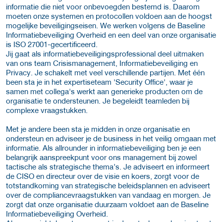
informatie die niet voor onbevoegden bestemd is. Daarom
moeten onze systemen en protocollen voldoen aan de hoogst
mogelijke beveiligingseisen. We werken volgens de Baseline
Informatiebeveiliging Overheid en een deel van onze organisatie
is ISO 27001-gecertificeerd.
Jij gaat als informatiebeveiligingsprofessional deel uitmaken
van ons team Crisismanagement, Informatiebeveiliging en
Privacy. Je schakelt met veel verschillende partijen. Met één
been sta je in het expertiseteam 'Security Office', waar je
samen met collega's werkt aan generieke producten om de
organisatie te ondersteunen. Je begeleidt teamleden bij
complexe vraagstukken.
Met je andere been sta je midden in onze organisatie en
ondersteun en adviseer je de business in het veilig omgaan met
informatie. Als allrounder in informatiebeveiliging ben je een
belangrijk aanspreekpunt voor ons management bij zowel
tactische als strategische thema’s. Je adviseert en informeert
de CISO en directeur over de visie en koers, zorgt voor de
totstandkoming van strategische beleidsplannen en adviseert
over de compliancevraagstukken van vandaag en morgen. Je
zorgt dat onze organisatie duurzaam voldoet aan de Baseline
Informatiebeveiliging Overheid.