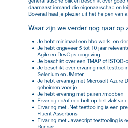
generalistische blik en beschikt over goed o
daarnaast iemand die eigenaarschap en le
Bovenal haal je plezier uit het helpen van 
Waar zijn we verder nog naar op
Je hebt minimaal een hbo werk- en den
Je hebt ongeveer 5 tot 10 jaar relevant
Agile en DevOps omgeving.
Je beschikt over een TMAP of ISTQB-o
Je beschikt over ervaring met testtool
Selenium en JMeter
Je hebt ervaring met Microsoft Azure
geheimen voor je.
Je hebt ervaring met pairen /mobben
Ervaring en/of een belt op het vlak van
Ervaring met .Net testtooling is een pr
Fluent Assertions
Ervaring met Javascript testtooling is
Runner.