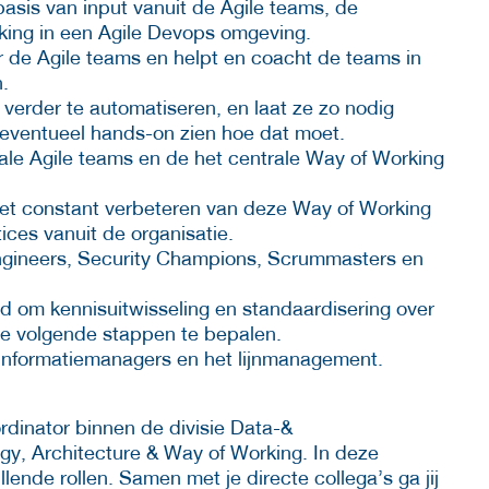
basis van input vanuit de Agile teams, de
king in een Agile Devops omgeving.
r de Agile teams en helpt en coacht de teams in
.
verder te automatiseren, en laat ze zo nodig
 eventueel hands-on zien hoe dat moet.
ale Agile teams en de het centrale Way of Working
het constant verbeteren van deze Way of Working
ices vanuit de organisatie.
ngineers, Security Champions, Scrummasters en
uild om kennisuitwisseling en standaardisering over
de volgende stappen te bepalen.
 informatiemanagers en het lijnmanagement.
dinator binnen de divisie Data-&
egy, Architecture & Way of Working. In deze
ende rollen. Samen met je directe collega’s ga jij