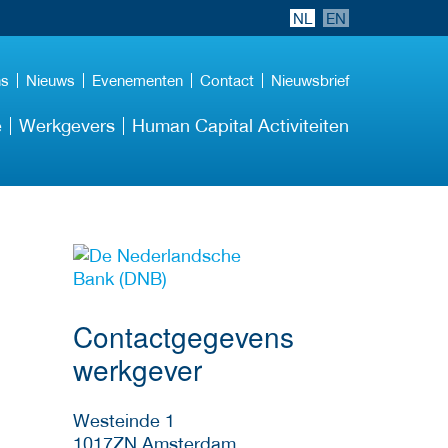
NL
EN
ns
Nieuws
Evenementen
Contact
Nieuwsbrief
e
Werkgevers
Human Capital Activiteiten
Meer werkgever
details
Contactgegevens
werkgever
Westeinde 1
1017ZN
Amsterdam