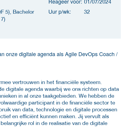
Reageer voor:
01/07/2024
Uur p/wk:
F 5), Bachelor
32
 7)
 van onze digitale agenda als Agile DevOps Coach /
armee vertrouwen in het financiële systeem.
 de digitale agenda waarbij we ons richten op data
chnieken in al onze taakgebieden. We hebben de
lwaardige participant in de financiële sector te
bruik van data, technologie en digitale processen
tief en efficiënt kunnen maken. Jij vervult als
angrijke rol in de realisatie van de digitale