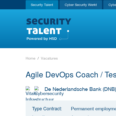
Security Talent
Cyber Security Werkt
Cybe
Home
Vacatures
Agile DevOps Coach / Tes
De Nederlandsche Bank (DNB
Type Contract:
Permanent employm