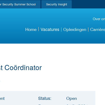
r Security Summer School
Security Insight
Over o
Vacatures
Home
Opleidingen
Carrièr
t Coördinator
)
Status:
ent
Open