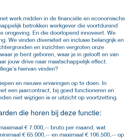
met werk midden in de financiële en economische
chappelijk betrokken werkgever die voortdurend
ze omgeving. En die doorlopend innoveert. We
g. We vinden diversiteit en inclusie belangrijk en
chtergronden en inzichten vergroten onze
 waar je bent geboren, waar je in gelooft en van
aar jouw drive naar maatschappelijk effect.
lega’s hiervan vinden?
rdiepen en nieuwe ervaringen op te doen. In
et een jaarcontract, bij goed functioneren en
n niet wijzigen is er uitzicht op voortzetting.
den die horen bij deze functie:
 maximaal € 7.000,-- bruto per maand, wat
minimaal € 65.000,-- en maximaal € 106.500,-- op