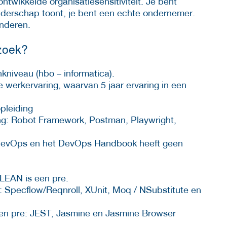
ntwikkelde organisatiesensitiviteit. Je bent
iderschap toont, je bent een echte ondernemer.
anderen.
 zoek?
kniveau (hbo – informatica).
e werkervaring, waarvan 5 jaar ervaring in een
pleiding
ing: Robot Framework, Postman, Playwright,
 DevOps en het DevOps Handbook heeft geen
 LEAN is een pre.
e: Specflow/Reqnroll, XUnit, Moq / NSubstitute en
 een pre: JEST, Jasmine en Jasmine Browser