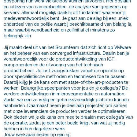
opsporing hun werk vlekkeloos kunnen uitvoeren. Het opslaan
en uitlezen van camerabeelden, de analyse van gegevens op
servers: allemaal mogelijk dankzij dit fundament waarvoor jij
medeverantwoordelijk bent. Je gaat aan de slag bij een uniek
onderdeel van de politie waarbij beschikbaarheid van belang is,
maar waarbij wendbaarheid en zelfinitiatief minstens zo
belangrijk zijn.
Jij maakt deel uit van het Scrumteam dat zich richt op VMware
en het beheer van een converged infrastructure. Daarin ben je
verantwoordelijk voor de productontwikkeling van ICT-
componenten en de uitvoering van het technisch
productbeheer. Je lost vraagstukken vanuit de operatie op
door specialistische methoden en technieken toe te passen.
Daarbij krijg je de kans om met state-of-the-art-producten te
werken. Belangrijke speerpunten voor jou en je collega's? De
verdere ontwikkelingen in microsegmentatie en automation.
Zodat we een zo veilig en gebruiksvriendelijk platform kunnen
aanbieden. Daarnaast neem je deel aan projecten om samen
met onze leveranciers de producten verder te optimaliseren.
Ook bieden we je de kans om mee te draaien met collega's van
de operatie, zodat je een beter beeld krijgt van wat zij nodig
hebben in hun dagelijkse werk.
Jouw werkzaamheden op een rij: