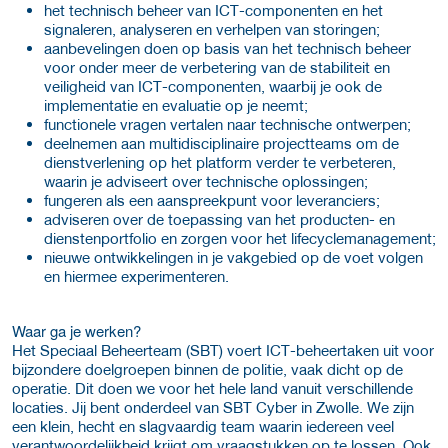
het technisch beheer van ICT-componenten en het
signaleren, analyseren en verhelpen van storingen;
aanbevelingen doen op basis van het technisch beheer
voor onder meer de verbetering van de stabiliteit en
veiligheid van ICT-componenten, waarbij je ook de
implementatie en evaluatie op je neemt;
functionele vragen vertalen naar technische ontwerpen;
deelnemen aan multidisciplinaire projectteams om de
dienstverlening op het platform verder te verbeteren,
waarin je adviseert over technische oplossingen;
fungeren als een aanspreekpunt voor leveranciers;
adviseren over de toepassing van het producten- en
dienstenportfolio en zorgen voor het lifecyclemanagement;
nieuwe ontwikkelingen in je vakgebied op de voet volgen
en hiermee experimenteren.
Waar ga je werken?
Het Speciaal Beheerteam (SBT) voert ICT-beheertaken uit voor
bijzondere doelgroepen binnen de politie, vaak dicht op de
operatie. Dit doen we voor het hele land vanuit verschillende
locaties. Jij bent onderdeel van SBT Cyber in Zwolle. We zijn
een klein, hecht en slagvaardig team waarin iedereen veel
verantwoordelijkheid krijgt om vraagstukken op te lossen. Ook