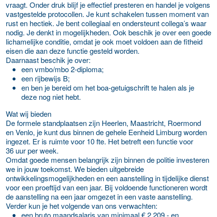
vraagt. Onder druk blijf je effectief presteren en handel je volgens
vastgestelde protocollen. Je kunt schakelen tussen moment van
rust en hectiek. Je bent collegiaal en ondersteunt collega’s waar
nodig. Je denkt in mogelijkheden. Ook beschik je over een goede
lichamelijke conditie, omdat je ook moet voldoen aan de fitheid
eisen die aan deze functie gesteld worden.
Daarnaast beschik je over:
een vmbo/mbo 2-diploma;
een rijbewijs B;
en ben je bereid om het boa-getuigschrift te halen als je
deze nog niet hebt.
Wat wij bieden
De formele standplaatsen zijn Heerlen, Maastricht, Roermond
en Venlo, je kunt dus binnen de gehele Eenheid Limburg worden
ingezet. Er is ruimte voor 10 fte. Het betreft een functie voor
36 uur per week.
Omdat goede mensen belangrijk zijn binnen de politie investeren
we in jouw toekomst. We bieden uitgebreide
ontwikkelingsmogelijkheden en een aanstelling in tijdelijke dienst
voor een proeftijd van een jaar. Bij voldoende functioneren wordt
de aanstelling na een jaar omgezet in een vaste aanstelling.
Verder kun je het volgende van ons verwachten:
een bruto maandsalaris van minimaal € 2.209,- en