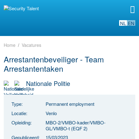
NL
EN
Home
Vacatures
Arrestantenbeveiliger - Team
Arrestantentaken
Nationale Politie
Type:
Permanent employment
Locatie:
Venlo
Opleiding:
MBO-2/VMBO-kader/VMBO-
GL/VMBO-t (EQF 2)
Gepubliceerd:
15/03/2023