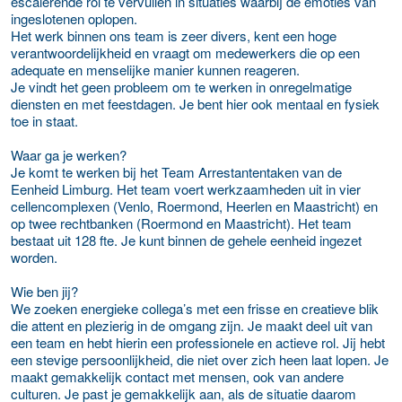
escalerende rol te vervullen in situaties waarbij de emoties van
ingeslotenen oplopen.
Het werk binnen ons team is zeer divers, kent een hoge
verantwoordelijkheid en vraagt om medewerkers die op een
adequate en menselijke manier kunnen reageren.
Je vindt het geen probleem om te werken in onregelmatige
diensten en met feestdagen. Je bent hier ook mentaal en fysiek
toe in staat.
Waar ga je werken?
Je komt te werken bij het Team Arrestantentaken van de
Eenheid Limburg. Het team voert werkzaamheden uit in vier
cellencomplexen (Venlo, Roermond, Heerlen en Maastricht) en
op twee rechtbanken (Roermond en Maastricht). Het team
bestaat uit 128 fte. Je kunt binnen de gehele eenheid ingezet
worden.
Wie ben jij?
We zoeken energieke collega’s met een frisse en creatieve blik
die attent en plezierig in de omgang zijn. Je maakt deel uit van
een team en hebt hierin een professionele en actieve rol. Jij hebt
een stevige persoonlijkheid, die niet over zich heen laat lopen. Je
maakt gemakkelijk contact met mensen, ook van andere
culturen. Je past je gemakkelijk aan, als de situatie daarom