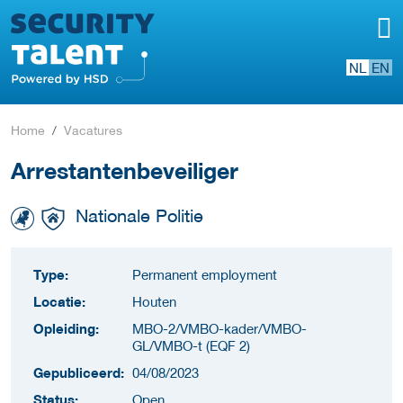
NL
EN
Home
Vacatures
Arrestantenbeveiliger
Nationale Politie
Type:
Permanent employment
Locatie:
Houten
Opleiding:
MBO-2/VMBO-kader/VMBO-
GL/VMBO-t (EQF 2)
Gepubliceerd:
04/08/2023
Status:
Open