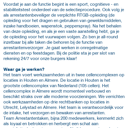
Voordat je aan de functie begint is een sport, cognitieve - en
stabiliteitstest onderdeel van de selectieprocedure. Ook volg je
als arrestantenbeveiliger de verplichte RTGB-opleiding (de
opleiding voor het dragen en gebruiken van geweldsmiddelen,
inzake handboeien, wapenstok, pepperspray). Na het behalen
van deze opleiding, en als je een vaste aanstelling hebt, ga je
de opleiding voor het vuurwapen volgen. Zo ben je all-round
inzetbaar bij alle taken die behoren bij de functie van
arrestantenverzorger. Je gaat werken in onregelmatige
diensten en op feestdagen. Bij de politie sta je per slot van
rekening 24/7 voor onze burgers klaar!
Waar ga je werken?
Het team voert werkzaamheden uit in twee cellencomplexen op
locaties in Houten en Almere. De locatie in Houten is het
grootste cellencomplex van Nederland (105 cellen). Het
cellencomplex in Almere wordt momenteel verbouwd en
beschikt straks over alle moderne voorzieningen. We verrichten
ook werkzaamheden op drie rechtbanken op locaties in
Utrecht, Lelystad en Almere. Het team is verantwoordelijk voor
de intake, het verzorgen en bewaken van arrestanten.
Team Arrestantentaken, bijna 200 medewerkers, kenmerkt zich
als loyaal en betrokken en herbergt een schat aan