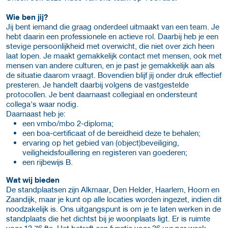
Wie ben jij?
Jij bent iemand die graag onderdeel uitmaakt van een team. Je
hebt daarin een professionele en actieve rol. Daarbij heb je een
stevige persoonlijkheid met overwicht, die niet over zich heen
laat lopen. Je maakt gemakkelijk contact met mensen, ook met
mensen van andere culturen, en je past je gemakkelijk aan als
de situatie daarom vraagt. Bovendien blijf jij onder druk effectief
presteren. Je handelt daarbij volgens de vastgestelde
protocollen. Je bent daarnaast collegiaal en ondersteunt
collega's waar nodig.
Daarnaast heb je:
een vmbo/mbo 2-diploma;
een boa-certificaat of de bereidheid deze te behalen;
ervaring op het gebied van (object)beveiliging,
veiligheidsfouillering en registeren van goederen;
een rijbewijs B.
Wat wij bieden
De standplaatsen zijn Alkmaar, Den Helder, Haarlem, Hoorn en
Zaandijk, maar je kunt op alle locaties worden ingezet, indien dit
noodzakelijk is. Ons uitgangspunt is om je te laten werken in de
standplaats die het dichtst bij je woonplaats ligt. Er is ruimte
voor 13,76 fte. Het betreft een functie voor 36 uur per week,