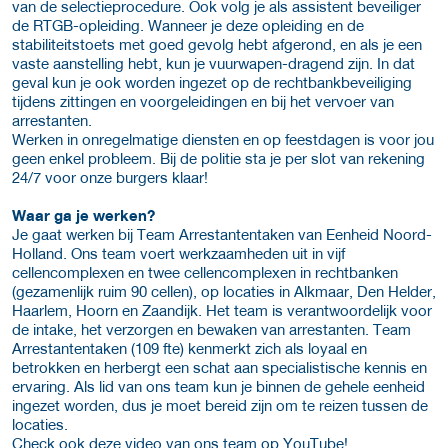
van de selectieprocedure. Ook volg je als assistent beveiliger
de RTGB-opleiding. Wanneer je deze opleiding en de
stabiliteitstoets met goed gevolg hebt afgerond, en als je een
vaste aanstelling hebt, kun je vuurwapen-dragend zijn. In dat
geval kun je ook worden ingezet op de rechtbankbeveiliging
tijdens zittingen en voorgeleidingen en bij het vervoer van
arrestanten.
Werken in onregelmatige diensten en op feestdagen is voor jou
geen enkel probleem. Bij de politie sta je per slot van rekening
24/7 voor onze burgers klaar!
Waar ga je werken?
Je gaat werken bij Team Arrestantentaken van Eenheid Noord-
Holland. Ons team voert werkzaamheden uit in vijf
cellencomplexen en twee cellencomplexen in rechtbanken
(gezamenlijk ruim 90 cellen), op locaties in Alkmaar, Den Helder,
Haarlem, Hoorn en Zaandijk. Het team is verantwoordelijk voor
de intake, het verzorgen en bewaken van arrestanten. Team
Arrestantentaken (109 fte) kenmerkt zich als loyaal en
betrokken en herbergt een schat aan specialistische kennis en
ervaring. Als lid van ons team kun je binnen de gehele eenheid
ingezet worden, dus je moet bereid zijn om te reizen tussen de
locaties.
Check ook deze video van ons team op YouTube!