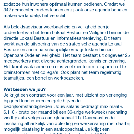
zodat ze hun inwoners optimaal kunnen bedienen. Omdat we
342 gemeenten ondersteunen en zij ook onze agenda bepalen,
maken we landelijk het verschil.
Als beleidsadviseur weerbaarheid en veiligheid ben je
onderdeel van het team Lokaal Bestuur en Veiligheid binnen de
directie Lokaal Bestuur en Informatiesamenleving. Dit team
werkt aan de uitvoering van de strategische agenda Lokaal
Bestuur en aan maatschappelijke vraagstukken binnen
Openbare Orde en Veiligheid. Het team bestaat uit ongeveer 25
medewerkers met diverse achtergronden, kennis en ervaring.
Het komt vaak samen en er is veel ruimte om te sparren of te
brainstormen met collega’s. Ook plant het team regelmatig
teamuitjes, een borrel en werkbezoeken.
Wat bieden we jou?
Je krijgt een contract voor een jaar, met uitzicht op verlenging
bij goed functioneren en gelijkblijvende
bedrijfsomstandigheden. Jouw salaris bedraagt maximaal €
6.110,- bruto per maand bij een 36-urige werkweek (inschaling
vindt plaats volgens cao rijk schaal 11). Daarnaast is de
inschaling afhankelijk van opleiding en werkervaring met daarbij
mogelijk plaatsing in een aanloopschaal. Je krijgt een