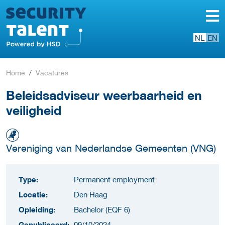
NL
EN
Home
Vacatures
Beleidsadviseur weerbaarheid en
veiligheid
Vereniging van Nederlandse Gemeenten (VNG)
Type:
Permanent employment
Locatie:
Den Haag
Opleiding:
Bachelor (EQF 6)
Gepubliceerd:
09/10/2024