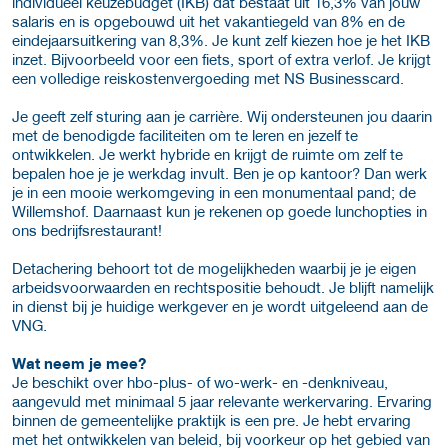
individueel keuzebudget (IKB) dat bestaat uit 16,3% van jouw
salaris en is opgebouwd uit het vakantiegeld van 8% en de
eindejaarsuitkering van 8,3%. Je kunt zelf kiezen hoe je het IKB
inzet. Bijvoorbeeld voor een fiets, sport of extra verlof. Je krijgt
een volledige reiskostenvergoeding met NS Businesscard.
Je geeft zelf sturing aan je carrière. Wij ondersteunen jou daarin
met de benodigde faciliteiten om te leren en jezelf te
ontwikkelen. Je werkt hybride en krijgt de ruimte om zelf te
bepalen hoe je je werkdag invult. Ben je op kantoor? Dan werk
je in een mooie werkomgeving in een monumentaal pand; de
Willemshof. Daarnaast kun je rekenen op goede lunchopties in
ons bedrijfsrestaurant!
Detachering behoort tot de mogelijkheden waarbij je je eigen
arbeidsvoorwaarden en rechtspositie behoudt. Je blijft namelijk
in dienst bij je huidige werkgever en je wordt uitgeleend aan de
VNG.
Wat neem je mee?
Je beschikt over hbo-plus- of wo-werk- en -denkniveau,
aangevuld met minimaal 5 jaar relevante werkervaring. Ervaring
binnen de gemeentelijke praktijk is een pre. Je hebt ervaring
met het ontwikkelen van beleid, bij voorkeur op het gebied van