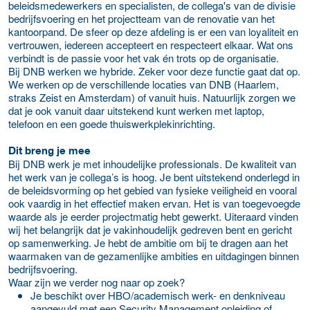
beleidsmedewerkers en specialisten, de collega's van de divisie
bedrijfsvoering en het projectteam van de renovatie van het
kantoorpand. De sfeer op deze afdeling is er een van loyaliteit en
vertrouwen, iedereen accepteert en respecteert elkaar. Wat ons
verbindt is de passie voor het vak én trots op de organisatie.
Bij DNB werken we hybride. Zeker voor deze functie gaat dat op.
We werken op de verschillende locaties van DNB (Haarlem,
straks Zeist en Amsterdam) of vanuit huis. Natuurlijk zorgen we
dat je ook vanuit daar uitstekend kunt werken met laptop,
telefoon en een goede thuiswerkplekinrichting.
Dit breng je mee
Bij DNB werk je met inhoudelijke professionals. De kwaliteit van
het werk van je collega’s is hoog. Je bent uitstekend onderlegd in
de beleidsvorming op het gebied van fysieke veiligheid en vooral
ook vaardig in het effectief maken ervan. Het is van toegevoegde
waarde als je eerder projectmatig hebt gewerkt. Uiteraard vinden
wij het belangrijk dat je vakinhoudelijk gedreven bent en gericht
op samenwerking. Je hebt de ambitie om bij te dragen aan het
waarmaken van de gezamenlijke ambities en uitdagingen binnen
bedrijfsvoering.
Waar zijn we verder nog naar op zoek?
Je beschikt over HBO/academisch werk- en denkniveau
aangevuld met een Security Management opleiding of