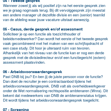
04 - Tweede gesprek
Wanneer zowel jij als wij positief zijn na het eerste gesprek zien
we je graag nogmaals terug. Bij dit vervolggesprek zijn meestal
een andere manager uit dezelfde divisie en een (senior) teamlid
van de afdeling waar jouw vacature uitstaat aanwezig.
05 - Casus, derde gesprek en/of assessment
Solliciteer je op een functie als toezichthouder of
beleidsmedewerker? Dan wordt het eerste of het tweede gesprek
vaak gecombineerd met het maken van een schrijfopdracht of
een case study. Dit hoor je uiteraard ruim van tevoren.
Afhankelijk van het niveau van de functie kan er nog een derde
gesprek met de divisiedirecteur en/of een functiegericht (extern)
assessment plaatsvinden.
06 - Arbeidsvoorwaardengesprek
Past DNB bij jou? En ben jij de juiste persoon voor de functie?
Dan doet de recruiter je een contractaanbod tijdens het
arbeidsvoorwaardengesprek. DNB valt als overheidswerkgever
onder de Wet normalisering rechtspositie ambtenaren (Wnra). Dit
bekent dat medewerkers van DNB de ambtenarenstatus krijgen.
Dit wordt tijdens het arbeidsvoorwaardengesprek toegelicht.
07 - Screening