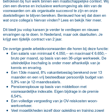
betrokken bij hun werk binnen een maatschappelijke context. Wij
zien een diverse en inclusieve werkomgeving als één van de
voorwaarden om als organisatie succesvol te zijn en onze
doelstellingen te blijven bereiken. Benieuwd hoe wij dat doen en
wat onze collega’s hiervan vinden? Lees en bekijk hier meer.
Dit biedt jou volop kansen je verder te verdiepen en nieuwe
ervaringen op te doen. In Nederland, maar ook daarbuiten. Je
krijgt een tijdelijk contract van 2 jaar.
De overige goede arbeidsvoorwaarden die horen bij deze functie:
Een salaris van minimaal € 4.050,-- en maximaal € 6.650,--
bruto per maand, op basis van een 36-urige werkweek. De
uiteindelijke inschaling is onder meer afhankelijk van je
kennis en ervaring.
Een 13de maand, 8% vakantietoeslag berekend over 13
maanden en een vrij besteedbaar persoonlijk budget van
5,9% van je 12-maandssalaris.
Pensioenopbouw op basis van middelloon met
voorwaardelijke indexatie. Eigen bijdrage in de premie
6,54%.
Een volledige vergoeding van je OV-reiskosten woon-
werkverkeer.
Veel mogelijkheden jezelf door opleiding en training zowel